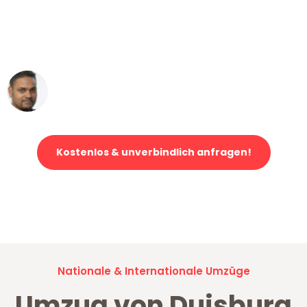
"Mein Klavier kam in unter 24 Stunden
ohne einen Kratzer an - ein
erstklassiger Service!"
Ümit Y.
Klaviertransport in Duisburg
Kostenlos & unverbindlich anfragen!
Jetzt anfragen und der nächste glückliche Kunde werden. Alle
Umzugsanfragen sind zu
100% kostenlos & unverbindlich!
Nationale & Internationale Umzüge
Umzug von Duisburg