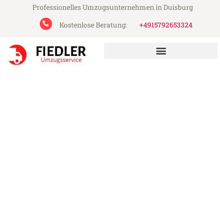
Professionelles Umzugsunternehmen in Duisburg
Kostenlose Beratung:
+4915792653324
Fiedler Umzugsservice aus Duisburg
Umzug Duisburg Antwerpen
Günstiger Umzug Duisburg Antwerpen (ab
199€)
Express-Abwicklung in unter 24 Stunden!
Über 15 Jahre Erfahrung mit Umzügen!
Angebot erhalten in unter 30 Minuten!