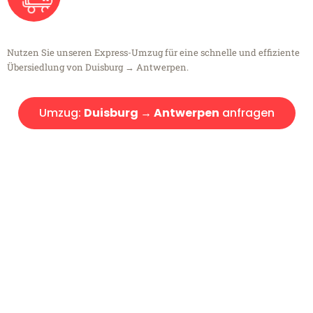
Nutzen Sie unseren Express-Umzug für eine schnelle und effiziente
Übersiedlung von Duisburg → Antwerpen.
Umzug:
Duisburg → Antwerpen
anfragen
Kostenlose Beratung!
Sie haben Fragen?
Sie haben Fragen zu Ihrem Transport oder benötigen eine Beratung
bezüglich Ihres Umzug?
Rufen Sie uns gerne an, unser Team aus Experten freut sich, Ihnen
kostenlos weiterzuhelfen!