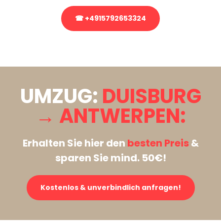
☎ +4915792653324
Stattdessen eine unverbindliche Anfrage senden
UMZUG:
DUISBURG
→ ANTWERPEN:
Erhalten Sie hier den
besten Preis
&
sparen Sie mind. 50€!
Kostenlos & unverbindlich anfragen!