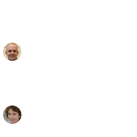
"Erste Klasse! Ein großes Dankeschön
an das gesamte Team von Fiedler
Umzugsservice für ihren
außergewöhnlichen Service!"
Frederik F.
Umzug in Duisburg
"Besser hätte ich mir den Umzug von
Duisburg nach Wien nicht vorstellen
können - DANKE!"
Maria W
Umzug von Duisburg nach Wien