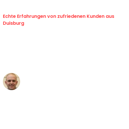
Echte Erfahrungen von zufriedenen Kunden aus
Duisburg
"Erste Klasse! Ein großes Dankeschön
an das gesamte Team von Fiedler
Umzugsservice für ihren
außergewöhnlichen Service!"
Frederik F.
Umzug in Duisburg
"Besser hätte ich mir den Umzug von
Duisburg nach Wien nicht vorstellen
können - DANKE!"