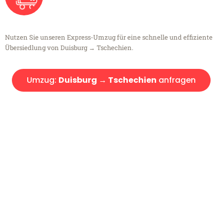
Nutzen Sie unseren Express-Umzug für eine schnelle und effiziente
Übersiedlung von Duisburg → Tschechien.
Umzug:
Duisburg → Tschechien
anfragen
Kostenlose Beratung!
Sie haben Fragen?
Sie haben Fragen zu Ihrem Transport oder benötigen eine Beratung
bezüglich Ihres Umzug?
Rufen Sie uns gerne an, unser Team aus Experten freut sich, Ihnen
kostenlos weiterzuhelfen!