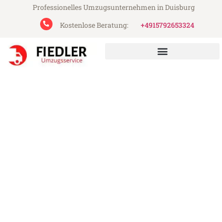
Professionelles Umzugsunternehmen in Duisburg
Kostenlose Beratung:
+4915792653324
Fiedler Umzugsservice aus Duisburg
Umzug Duisburg Tschechien
Günstiger Umzug Duisburg Tschechien (ab
199€)
Express-Abwicklung in unter 24 Stunden!
Über 15 Jahre Erfahrung mit Umzügen!
Angebot erhalten in unter 30 Minuten!