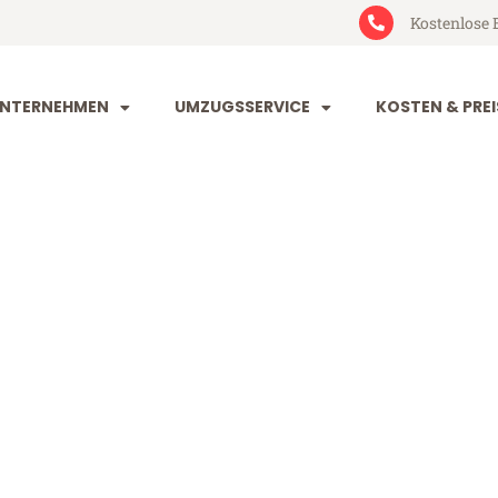
Kostenlose 
NTERNEHMEN
UMZUGSSERVICE
KOSTEN & PREI
rg Slowenien
wenien (ab 199€)