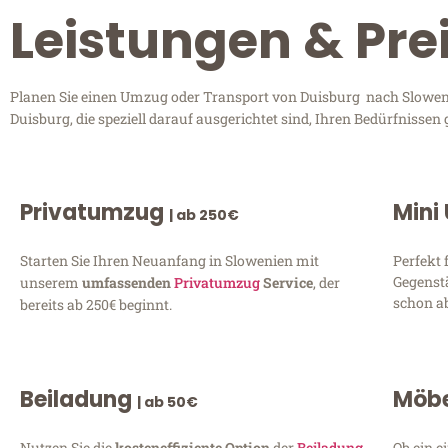
Leistungen & Pre
Planen Sie einen Umzug oder Transport von Duisburg nach Slowenie
Duisburg, die speziell darauf ausgerichtet sind, Ihren Bedürfnisse
Privatumzug
Mini
| ab 250€
Starten Sie Ihren Neuanfang in Slowenien mit
Perfekt 
Gegenst
unserem
umfassenden
Privatumzug
Service
, der
schon ab
bereits ab 250€ beginnt.
Beiladung
Möbe
| ab 50€
Nutzen Sie die
kosteneffiziente Option
der
Beiladung
Ob ein e