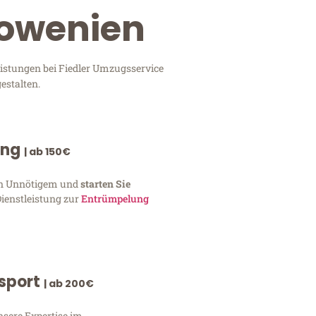
lowenien
eistungen bei Fiedler Umzugsservice
estalten.
ung
| ab 150€
von Unnötigem und
starten Sie
Dienstleistung zur
Entrümpelung
nsport
| ab 200€
nsere Expertise im