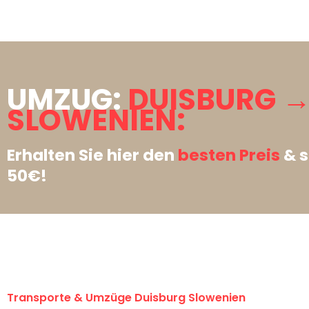
UMZUG:
DUISBURG 
SLOWENIEN:
Erhalten Sie hier den
besten Preis
& s
50€!
Transporte & Umzüge Duisburg Slowenien