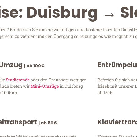
ise: Duisburg → S
n? Entdecken Sie unsere vielfältigen und kosteneffizienten Dienstl
n gerecht zu werden und den Übergang so reibungslos wie möglich zu g
 Umzug
Entrümpel
| ab 100€
für
Studierende
oder den Transport weniger
Befreien Sie sich 
ände bieten wir
Mini-Umzüge
in Duisburg
frisch
mit unserer 
 100€ an.
ab 150€.
ltransport
Klaviertra
| ab 80€
inzelnes Möbelstück oder mehrere, wir
Vertrauen Sie auf u