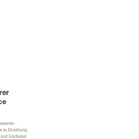
rer
Kostenlose Beratung!
ce
Sie 
Frag
unseren
 in Duisburg,
 mit höchster