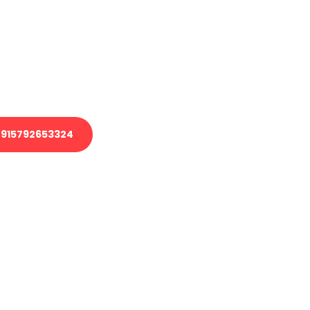
 Transport oder benötigen eine
 Umzug?
ser Team aus Experten freut sich,
elfen!
915792653324
nverbindliche Anfrage senden