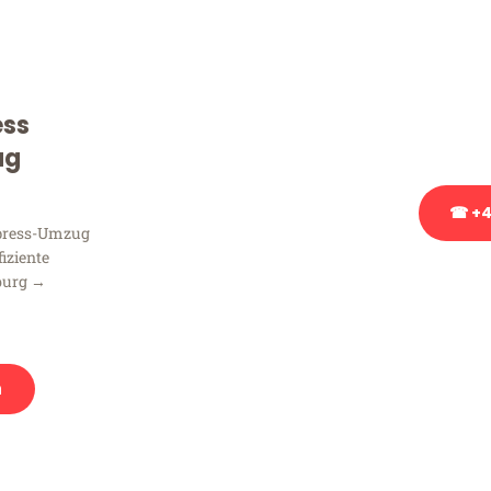
Sie haben Fragen zu Ihrem
Beratung bezüglich Ihres
Rufen Sie uns gerne an, un
ess
Ihnen kostenlos weiterzuh
ug
☎ +4
xpress-Umzug
fiziente
Stattdessen eine u
burg →
n