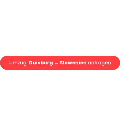
Express-Abwicklung in unter 2
Über 15 Jahre Erfahrung mit 
Angebot erhalten in unter 30 
Umzug:
Duisburg → Slowenien
anfragen
Alle Umzugsanfragen sind zu 100% kostenlos & unverbind