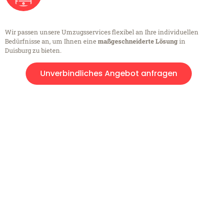
Wir passen unsere Umzugsservices flexibel an Ihre individuellen
Bedürfnisse an, um Ihnen eine
maßgeschneiderte Lösung
in
Duisburg zu bieten.
Unverbindliches Angebot anfragen
Kostenlose Beratung!
Sie haben Fragen?
Sie haben Fragen zu Ihrem Transport oder benötigen eine Beratung
bezüglich Ihres Umzug?
Rufen Sie uns gerne an, unser Team aus Experten freut sich, Ihnen
kostenlos weiterzuhelfen!