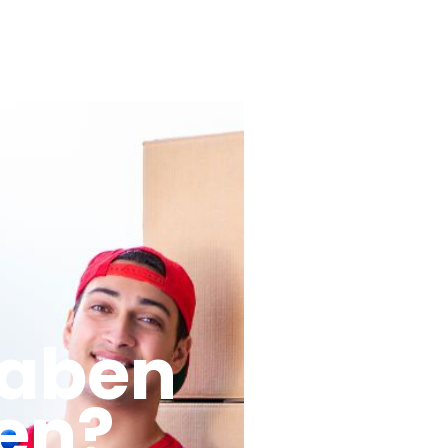
haben
en?