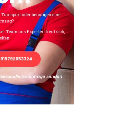
 Transport oder benötigen eine
 Umzug?
ser Team aus Experten freut sich,
elfen!
915792653324
nverbindliche Anfrage senden