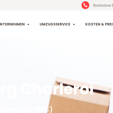
Kostenlose 
NTERNEHMEN
UMZUGSSERVICE
KOSTEN & PREI
g Charleroi
rleroi (ab 199€)