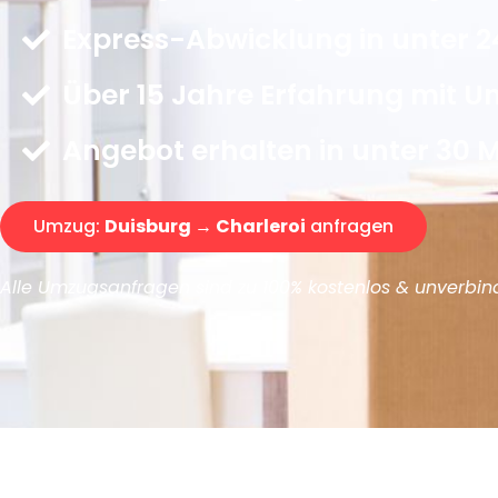
Express-Abwicklung in unter 2
Über 15 Jahre Erfahrung mit 
Angebot erhalten in unter 30 
Umzug:
Duisburg → Charleroi
anfragen
Alle Umzugsanfragen sind zu 100% kostenlos & unverbind