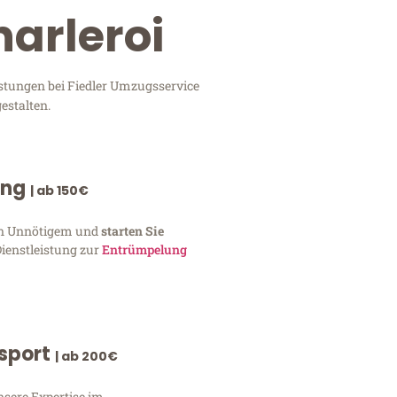
harleroi
istungen bei Fiedler Umzugsservice
estalten.
ung
| ab 150€
von Unnötigem und
starten Sie
Dienstleistung zur
Entrümpelung
nsport
| ab 200€
nsere Expertise im