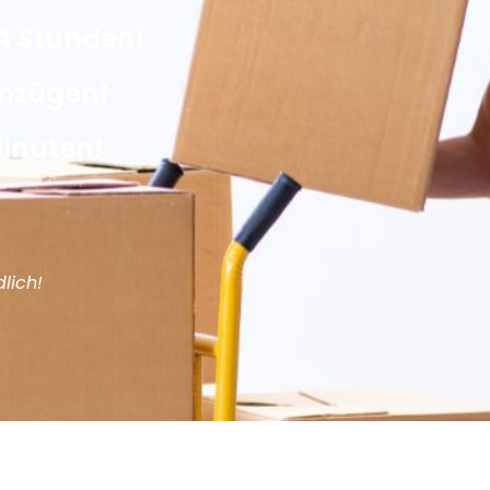
4 Stunden!
Umzügen!
Minuten!
lich!