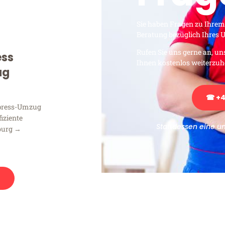
Sie haben Fragen zu Ihrem
Beratung bezüglich Ihres
Rufen Sie uns gerne an, un
ess
Ihnen kostenlos weiterzuh
ug
☎ +4
xpress-Umzug
fiziente
Stattdessen eine u
burg →