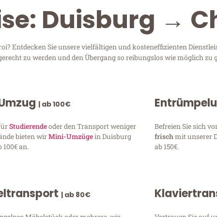
ise: Duisburg → C
? Entdecken Sie unsere vielfältigen und kosteneffizienten Dienstle
n gerecht zu werden und den Übergang so reibungslos wie möglich zu g
 Umzug
Entrümpel
| ab 100€
für
Studierende
oder den Transport weniger
Befreien Sie sich 
ände bieten wir
Mini-Umzüge
in Duisburg
frisch
mit unserer 
 100€ an.
ab 150€.
ltransport
Klaviertra
| ab 80€
inzelnes Möbelstück oder mehrere, wir
Vertrauen Sie auf u