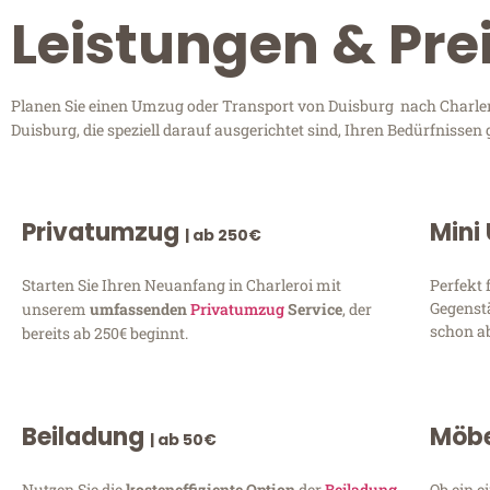
Leistungen & Pre
Planen Sie einen Umzug oder Transport von Duisburg nach Charleroi
Duisburg, die speziell darauf ausgerichtet sind, Ihren Bedürfnisse
Privatumzug
Mini
| ab 250€
Starten Sie Ihren Neuanfang in Charleroi mit
Perfekt 
Gegenst
unserem
umfassenden
Privatumzug
Service
, der
schon ab
bereits ab 250€ beginnt.
Beiladung
Möbe
| ab 50€
Nutzen Sie die
kosteneffiziente Option
der
Beiladung
Ob ein e