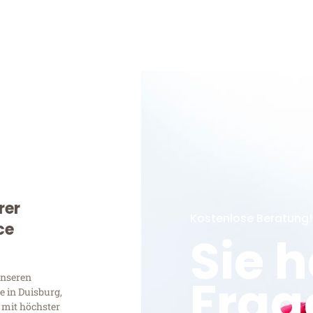
rer
Kostenlose Beratung!
ce
Sie 
Frag
unseren
 in Duisburg,
 mit höchster