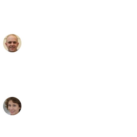
an das gesamte Team von Fiedler
Umzugsservice für ihren
außergewöhnlichen Service!"
Frederik F.
Umzug in Duisburg
"Besser hätte ich mir den Umzug von
Duisburg nach Wien nicht vorstellen
können - DANKE!"
Maria W
Umzug von Duisburg nach Wien
"Mein Klavier kam in unter 24 Stunden