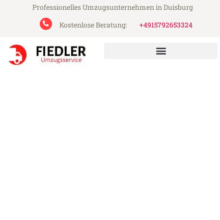
Professionelles Umzugsunternehmen in Duisburg
Kostenlose Beratung:
+4915792653324
Fiedler Umzugsservice aus Duisburg
Umzug Duisburg Burgas
Günstiger Umzug Duisburg Burgas (ab
199€)
Express-Abwicklung in unter 24 Stunden!
Über 15 Jahre Erfahrung mit Umzügen!
Angebot erhalten in unter 30 Minuten!