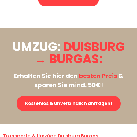
Stattdessen eine unverbindliche Anfrage senden
UMZUG:
DUISBURG
→ BURGAS:
Erhalten Sie hier den
besten Preis
&
sparen Sie mind. 50€!
Kostenlos & unverbindlich anfragen!
Transporte & Umzüge Duisburg Burgas