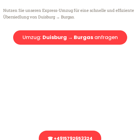
Nutzen Sie unseren Express-Umzug für eine schnelle und effiziente
Übersiedlung von Duisburg → Burgas.
Umzug:
Duisburg → Burgas
anfragen
Kostenlose Beratung!
Sie haben Fragen?
Sie haben Fragen zu Ihrem Transport oder benötigen eine Beratung
bezüglich Ihres Umzug?
Rufen Sie uns gerne an, unser Team aus Experten freut sich, Ihnen
kostenlos weiterzuhelfen!
☎ +4915792653324