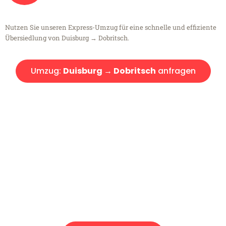
Nutzen Sie unseren Express-Umzug für eine schnelle und effiziente
Übersiedlung von Duisburg → Dobritsch.
Umzug:
Duisburg → Dobritsch
anfragen
Kostenlose Beratung!
Sie haben Fragen?
Sie haben Fragen zu Ihrem Transport oder benötigen eine Beratung
bezüglich Ihres Umzug?
Rufen Sie uns gerne an, unser Team aus Experten freut sich, Ihnen
kostenlos weiterzuhelfen!