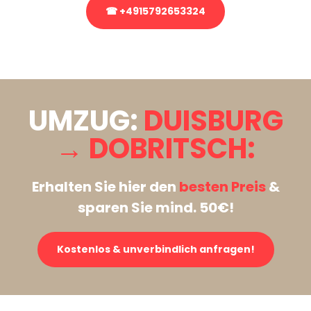
☎ +4915792653324
Stattdessen eine unverbindliche Anfrage senden
UMZUG:
DUISBURG
→ DOBRITSCH:
Erhalten Sie hier den
besten Preis
&
sparen Sie mind. 50€!
Kostenlos & unverbindlich anfragen!