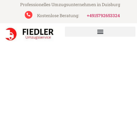
Professionelles Umzugsunternehmen in Duisburg
Kostenlose Beratung:
+4915792653324
Fiedler Umzugsservice aus Duisburg
Umzug Duisburg Dobritsch
Günstiger Umzug Duisburg Dobritsch (ab
199€)
Express-Abwicklung in unter 24 Stunden!
Über 15 Jahre Erfahrung mit Umzügen!
Angebot erhalten in unter 30 Minuten!