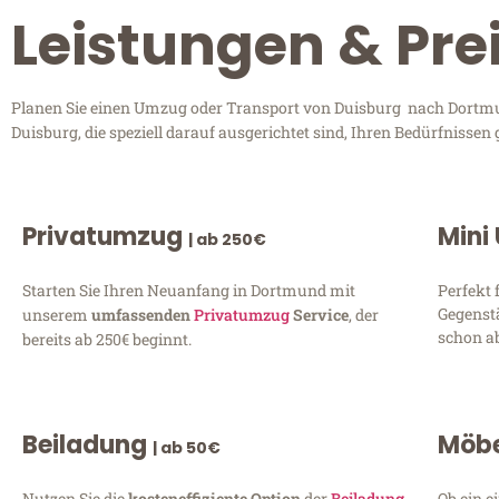
Leistungen & Pr
Planen Sie einen Umzug oder Transport von Duisburg nach Dortmund
Duisburg, die speziell darauf ausgerichtet sind, Ihren Bedürfnisse
Privatumzug
Mini
| ab 250€
Starten Sie Ihren Neuanfang in Dortmund mit
Perfekt 
Gegenst
unserem
umfassenden
Privatumzug
Service
, der
schon ab
bereits ab 250€ beginnt.
Beiladung
Möbe
| ab 50€
Nutzen Sie die
kosteneffiziente Option
der
Beiladung
Ob ein e