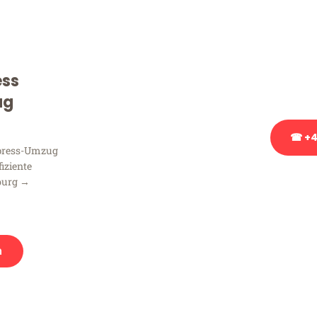
Sie haben Fragen zu Ihrem
Beratung bezüglich Ihres
Rufen Sie uns gerne an, un
ess
Ihnen kostenlos weiterzuh
ug
☎ +4
xpress-Umzug
fiziente
Stattdessen eine u
burg →
n