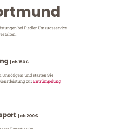
Dortmund
eistungen bei Fiedler Umzugsservice
estalten.
ung
| ab 150€
von Unnötigem und
starten Sie
Dienstleistung zur
Entrümpelung
nsport
| ab 200€
nsere Expertise im