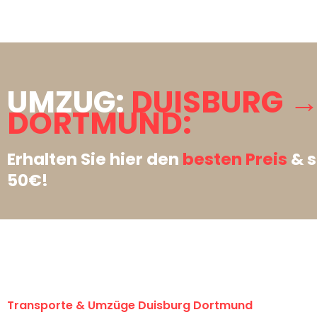
UMZUG:
DUISBURG 
DORTMUND:
Erhalten Sie hier den
besten Preis
& s
50€!
Transporte & Umzüge Duisburg Dortmund