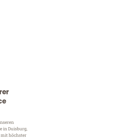
rer
Kostenlose Beratung!
ce
Sie 
Frag
unseren
 in Duisburg,
 mit höchster