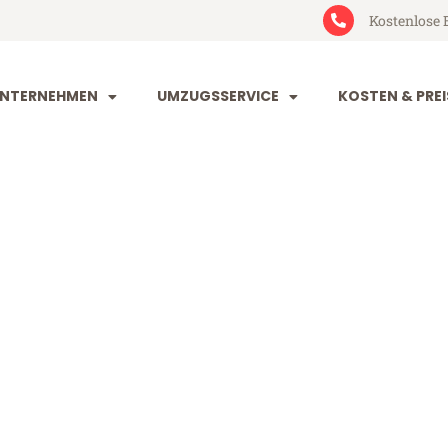
Kostenlose 
NTERNEHMEN
UMZUGSSERVICE
KOSTEN & PREI
rg Dortmund
rtmund (ab 199€)