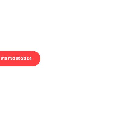
 Transport oder benötigen eine
 Umzug?
ser Team aus Experten freut sich,
elfen!
915792653324
nverbindliche Anfrage senden