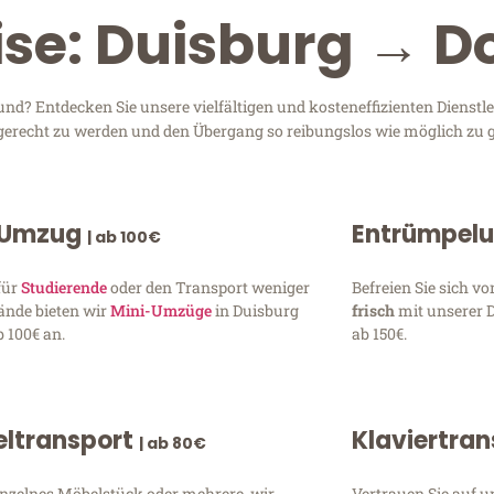
eise: Duisburg → 
? Entdecken Sie unsere vielfältigen und kosteneffizienten Dienstl
n gerecht zu werden und den Übergang so reibungslos wie möglich zu g
 Umzug
Entrümpel
| ab 100€
für
Studierende
oder den Transport weniger
Befreien Sie sich 
ände bieten wir
Mini-Umzüge
in Duisburg
frisch
mit unserer 
 100€ an.
ab 150€.
ltransport
Klaviertra
| ab 80€
inzelnes Möbelstück oder mehrere, wir
Vertrauen Sie auf u