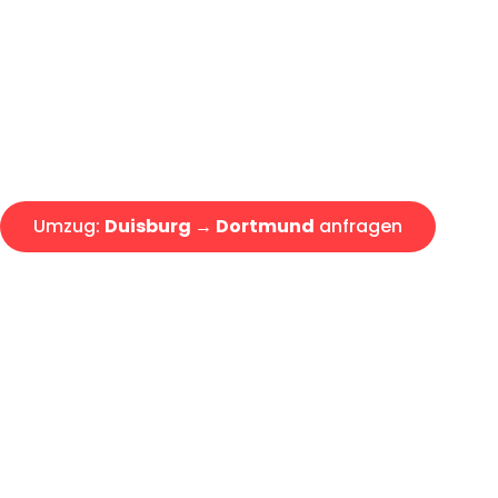
Express-Abwicklung in unter 2
Über 15 Jahre Erfahrung mit 
Angebot erhalten in unter 30 
Umzug:
Duisburg → Dortmund
anfragen
Alle Umzugsanfragen sind zu 100% kostenlos & unverbind