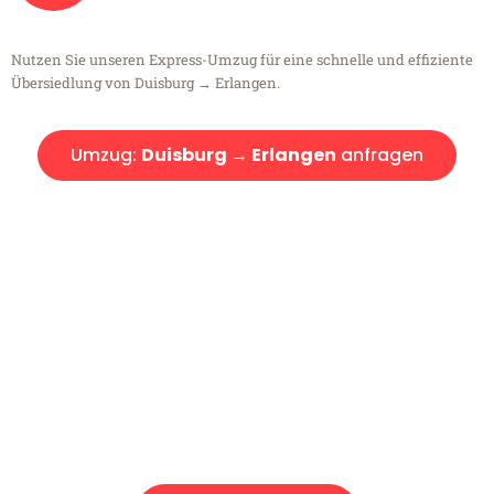
Nutzen Sie unseren Express-Umzug für eine schnelle und effiziente
Übersiedlung von Duisburg → Erlangen.
Umzug:
Duisburg → Erlangen
anfragen
Kostenlose Beratung!
Sie haben Fragen?
Sie haben Fragen zu Ihrem Transport oder benötigen eine Beratung
bezüglich Ihres Umzug?
Rufen Sie uns gerne an, unser Team aus Experten freut sich, Ihnen
kostenlos weiterzuhelfen!