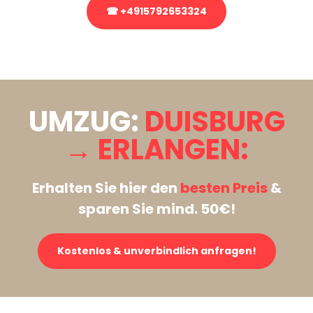
☎ +4915792653324
Stattdessen eine unverbindliche Anfrage senden
UMZUG:
DUISBURG
→ ERLANGEN:
Erhalten Sie hier den
besten Preis
&
sparen Sie mind. 50€!
Kostenlos & unverbindlich anfragen!