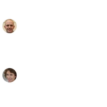
Umzugsservice für ihren
außergewöhnlichen Service!"
Frederik F.
Umzug in Duisburg
"Besser hätte ich mir den Umzug von
Duisburg nach Wien nicht vorstellen
können - DANKE!"
Maria W
Umzug von Duisburg nach Wien
"Mein Klavier kam in unter 24 Stunden
ohne einen Kratzer an - ein