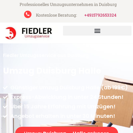
Professionelles Umzugsunternehmen in Duisburg
Kostenlose Beratung:
+4915792653324
Fiedler Umzugsservice aus Duisburg
Umzug Duisburg Halle
Günstiger Umzug Duisburg Halle (ab 199€)
Express-Abwicklung in unter 24 Stunden!
Über 15 Jahre Erfahrung mit Umzügen!
Angebot erhalten in unter 30 Minuten!