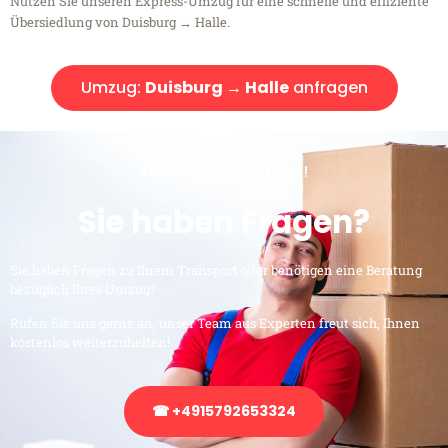
Nutzen Sie unseren Express-Umzug für eine schnelle und effiziente
Übersiedlung von Duisburg → Halle.
Umzug:
Duisburg → Halle
anfragen
Kostenlose Beratung!
Sie haben Fragen?
Sie haben Fragen zu Ihrem Transport oder benötigen eine Beratung
bezüglich Ihres Umzug?
Rufen Sie uns gerne an, unser Team aus Experten freut sich, Ihnen
kostenlos weiterzuhelfen!
☎ +4915792653324