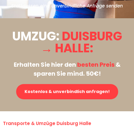
Stattdessen eine unverbindliche Anfrage senden
UMZUG:
DUISBURG
→ HALLE:
Erhalten Sie hier den
besten Preis
&
sparen Sie mind. 50€!
Kostenlos & unverbindlich anfragen!
Transporte & Umzüge Duisburg Halle