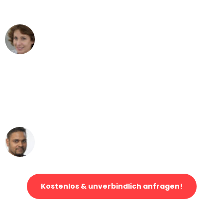
können - DANKE!"
Maria W
Umzug von Duisburg nach Wien
"Mein Klavier kam in unter 24 Stunden
ohne einen Kratzer an - ein
erstklassiger Service!"
Ümit Y.
Klaviertransport in Duisburg
Kostenlos & unverbindlich anfragen!
Jetzt anfragen und der nächste glückliche Kunde werden. Alle