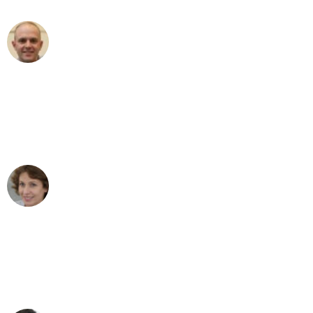
Frederik F.
Umzug in Duisburg
"Besser hätte ich mir den Umzug von
Duisburg nach Wien nicht vorstellen
können - DANKE!"
Maria W
Umzug von Duisburg nach Wien
"Mein Klavier kam in unter 24 Stunden
ohne einen Kratzer an - ein
erstklassiger Service!"