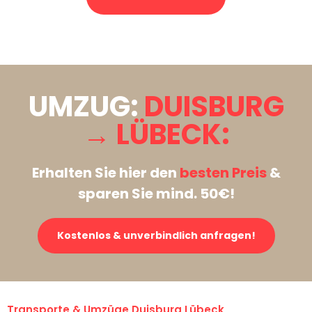
Stattdessen eine unverbindliche Anfrage senden
UMZUG:
DUISBURG
→ LÜBECK:
Erhalten Sie hier den
besten Preis
&
sparen Sie mind. 50€!
Kostenlos & unverbindlich anfragen!
Transporte & Umzüge Duisburg Lübeck