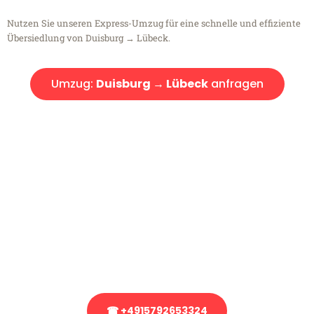
Nutzen Sie unseren Express-Umzug für eine schnelle und effiziente
Übersiedlung von Duisburg → Lübeck.
Umzug:
Duisburg → Lübeck
anfragen
Kostenlose Beratung!
Sie haben Fragen?
Sie haben Fragen zu Ihrem Transport oder benötigen eine Beratung
bezüglich Ihres Umzug?
Rufen Sie uns gerne an, unser Team aus Experten freut sich, Ihnen
kostenlos weiterzuhelfen!
☎ +4915792653324