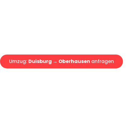
Express-Abwicklung in unter 2
Über 15 Jahre Erfahrung mit 
Angebot erhalten in unter 30 
Umzug:
Duisburg → Oberhausen
anfragen
Alle Umzugsanfragen sind zu 100% kostenlos & unverbind