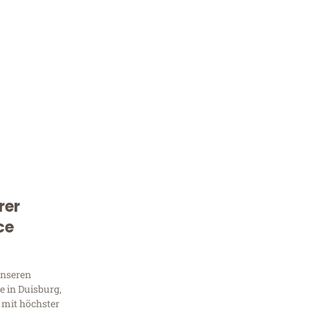
rer
Kostenlose Beratung!
ce
Sie 
Frag
unseren
 in Duisburg,
 mit höchster