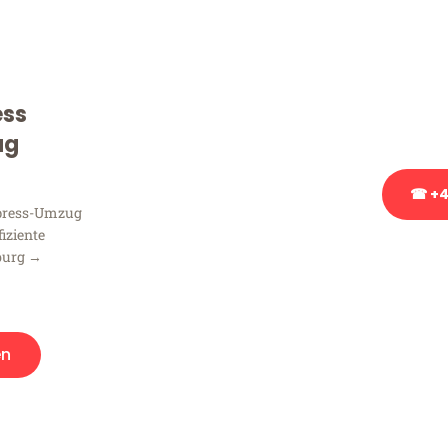
Sie haben Fragen zu Ihrem
Beratung bezüglich Ihres
Rufen Sie uns gerne an, un
ess
Ihnen kostenlos weiterzuh
ug
☎ +4
xpress-Umzug
fiziente
Stattdessen eine u
burg →
en