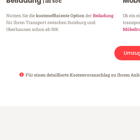
Beiladung
Möbe
| ab 50€
Nutzen Sie die
kosteneffiziente Option
der
Beiladung
Ob ein e
für Ihren Transport zwischen Duisburg und
transpor
Oberhausen schon ab 50€.
Möbeltr
Umzu
Für einen detaillierte Kostenvoranschlag zu Ihrem Anl