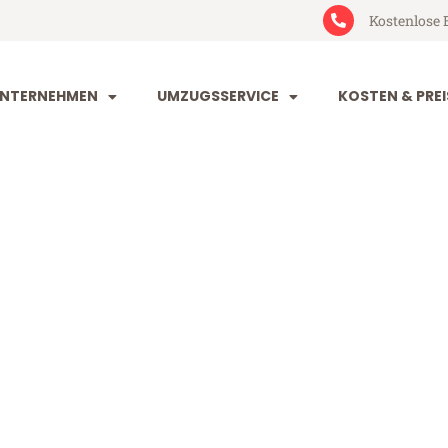
Kostenlose 
NTERNEHMEN
UMZUGSSERVICE
KOSTEN & PREI
rg Oberhause
erhausen (ab 199€)