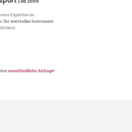
nsport
| ab 200€
nsere Expertise im
um
Ihr wertvolles Instrument
fördern.
 eine
unverbindliche Anfrage!