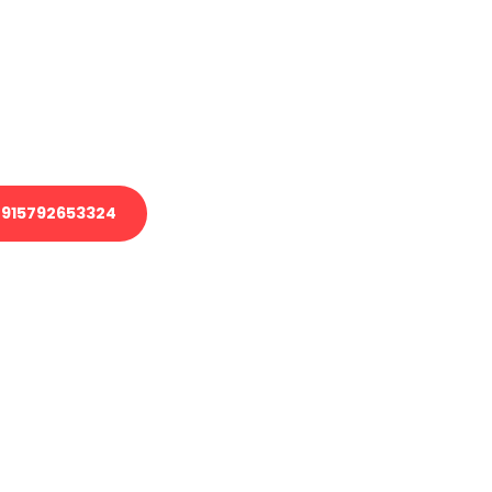
 Transport oder benötigen eine
 Umzug?
ser Team aus Experten freut sich,
elfen!
915792653324
nverbindliche Anfrage senden