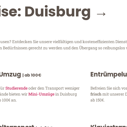
ise: Duisburg →
en? Entdecken Sie unsere vielfältigen und kosteneffizienten Dienstl
ren Bedürfnissen gerecht zu werden und den Übergang so reibungslos 
 Umzug
Entrümpel
| ab 100€
für
Studierende
oder den Transport weniger
Befreien Sie sich 
ände bieten wir
Mini-Umzüge
in Duisburg
frisch
mit unserer 
 100€ an.
ab 150€.