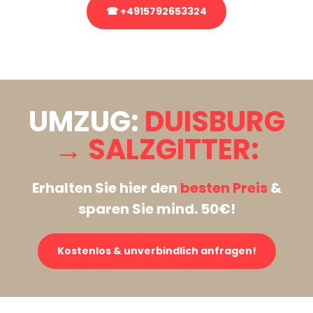
☎ +4915792653324
Stattdessen eine unverbindliche Anfrage senden
UMZUG:
DUISBURG
→ SALZGITTER:
Erhalten Sie hier den
besten Preis
&
sparen Sie mind. 50€!
Kostenlos & unverbindlich anfragen!