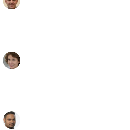
Umzug in Duisburg
"Besser hätte ich mir den Umzug von
Duisburg nach Wien nicht vorstellen
können - DANKE!"
Maria W
Umzug von Duisburg nach Wien
"Mein Klavier kam in unter 24 Stunden
ohne einen Kratzer an - ein
erstklassiger Service!"
Ümit Y.
Klaviertransport in Duisburg