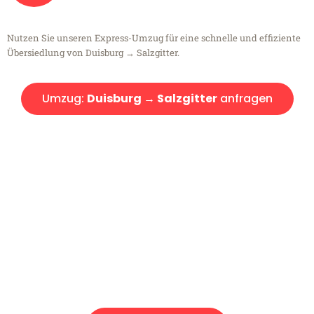
Nutzen Sie unseren Express-Umzug für eine schnelle und effiziente
Übersiedlung von Duisburg → Salzgitter.
Umzug:
Duisburg → Salzgitter
anfragen
Kostenlose Beratung!
Sie haben Fragen?
Sie haben Fragen zu Ihrem Transport oder benötigen eine Beratung
bezüglich Ihres Umzug?
Rufen Sie uns gerne an, unser Team aus Experten freut sich, Ihnen
kostenlos weiterzuhelfen!