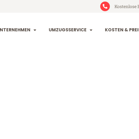
Kostenlose 
NTERNEHMEN
UMZUGSSERVICE
KOSTEN & PREI
rg Dundee
ndee (ab 199€)