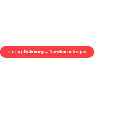
Express-Abwicklung in unter 2
Über 15 Jahre Erfahrung mit 
Angebot erhalten in unter 30 
Umzug:
Duisburg → Dundee
anfragen
Alle Umzugsanfragen sind zu 100% kostenlos & unverbind