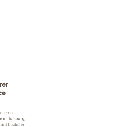
rer
Kostenlose Beratung!
ce
Sie 
Frag
unseren
 in Duisburg,
 mit höchster