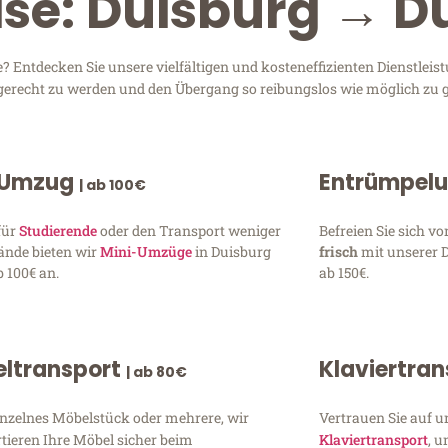
ise: Duisburg → 
Entdecken Sie unsere vielfältigen und kosteneffizienten Dienstleis
n gerecht zu werden und den Übergang so reibungslos wie möglich zu g
 Umzug
Entrümpel
| ab 100€
für
Studierende
oder den Transport weniger
Befreien Sie sich 
ände bieten wir
Mini-Umzüge
in Duisburg
frisch
mit unserer 
 100€ an.
ab 150€.
ltransport
Klaviertra
| ab 80€
inzelnes Möbelstück oder mehrere, wir
Vertrauen Sie auf u
tieren Ihre Möbel sicher beim
Klaviertransport
, 