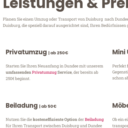
Leistungen & Pre
Planen Sie einen Umzug oder Transport von Duisburg nach Dundee? 
Duisburg, die speziell darauf ausgerichtet sind, Ihren Bedürfnisse
Privatumzug
Mini
| ab 250€
Starten Sie Ihren Neuanfang in Dundee mit unserem
Perfekt 
Gegenst
umfassenden
Privatumzug
Service
, der bereits ab
schon ab
250€ beginnt.
Beiladung
Möbe
| ab 50€
Nutzen Sie die
kosteneffiziente Option
der
Beiladung
Ob ein e
für Ihren Transport zwischen Duisburg und Dundee
transpor