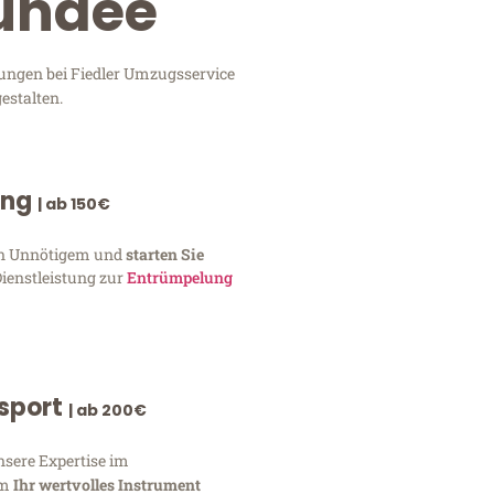
Dundee
tungen bei Fiedler Umzugsservice
estalten.
ung
| ab 150€
von Unnötigem und
starten Sie
Dienstleistung zur
Entrümpelung
nsport
| ab 200€
nsere Expertise im
um
Ihr wertvolles Instrument