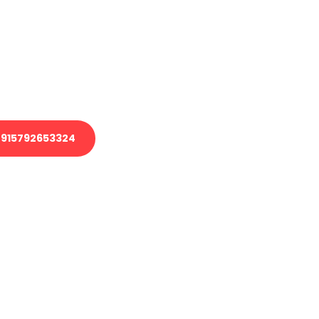
 Transport oder benötigen eine
 Umzug?
ser Team aus Experten freut sich,
elfen!
915792653324
nverbindliche Anfrage senden