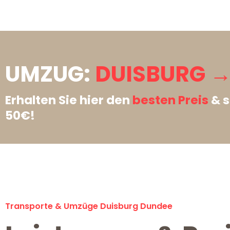
UMZUG:
DUISBURG →
Erhalten Sie hier den
besten Preis
& s
50€!
Transporte & Umzüge Duisburg Dundee