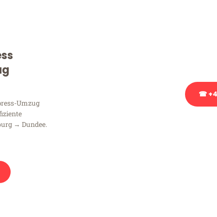
Sie haben Fragen zu Ihrem
Beratung bezüglich Ihres
Rufen Sie uns gerne an, un
ess
Ihnen kostenlos weiterzuh
ug
☎ +4
xpress-Umzug
fiziente
Stattdessen eine u
burg → Dundee.