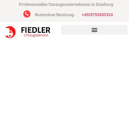
Professionelles Umzugsunternehmen in Duisburg
Kostenlose Beratung:
+4915792653324
Fiedler Umzugsservice aus Duisburg
Umzug Duisburg Ipswich
Günstiger Umzug Duisburg Ipswich (ab
199€)
Express-Abwicklung in unter 24 Stunden!
Über 15 Jahre Erfahrung mit Umzügen!
Angebot erhalten in unter 30 Minuten!