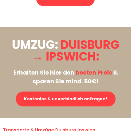
Stattdessen eine unverbindliche Anfrage senden
UMZUG:
DUISBURG
→ IPSWICH:
Erhalten Sie hier den
besten Preis
&
sparen Sie mind. 50€!
Kostenlos & unverbindlich anfragen!
Transporte & Umzüge Duisburg Ipswich