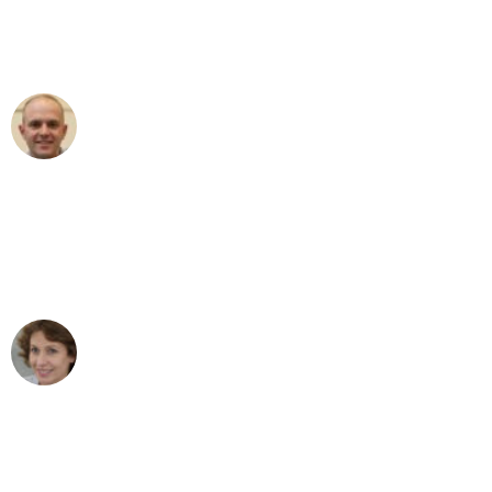
Umzugsservice für ihren
außergewöhnlichen Service!"
Frederik F.
Umzug in Duisburg
"Besser hätte ich mir den Umzug von
Duisburg nach Wien nicht vorstellen
können - DANKE!"
Maria W
Umzug von Duisburg nach Wien
"Mein Klavier kam in unter 24 Stunden
ohne einen Kratzer an - ein