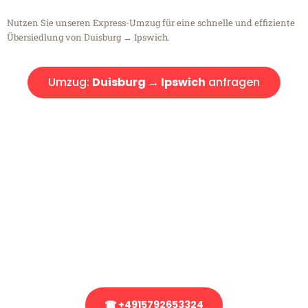
Nutzen Sie unseren Express-Umzug für eine schnelle und effiziente
Übersiedlung von Duisburg → Ipswich.
Umzug:
Duisburg → Ipswich
anfragen
Kostenlose Beratung!
Sie haben Fragen?
Sie haben Fragen zu Ihrem Transport oder benötigen eine Beratung
bezüglich Ihres Umzug?
Rufen Sie uns gerne an, unser Team aus Experten freut sich, Ihnen
kostenlos weiterzuhelfen!
☎ +4915792653324