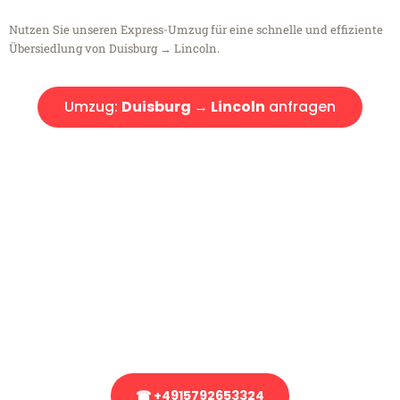
Nutzen Sie unseren Express-Umzug für eine schnelle und effiziente
Übersiedlung von Duisburg → Lincoln.
Umzug:
Duisburg → Lincoln
anfragen
Kostenlose Beratung!
Sie haben Fragen?
Sie haben Fragen zu Ihrem Transport oder benötigen eine Beratung
bezüglich Ihres Umzug?
Rufen Sie uns gerne an, unser Team aus Experten freut sich, Ihnen
kostenlos weiterzuhelfen!
☎ +4915792653324