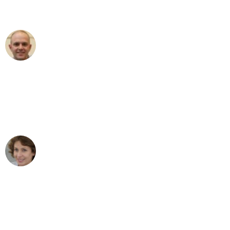
außergewöhnlichen Service!"
Frederik F.
Umzug in Duisburg
"Besser hätte ich mir den Umzug von
Duisburg nach Wien nicht vorstellen
können - DANKE!"
Maria W
Umzug von Duisburg nach Wien
"Mein Klavier kam in unter 24 Stunden
ohne einen Kratzer an - ein
erstklassiger Service!"