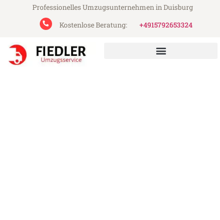
Professionelles Umzugsunternehmen in Duisburg
Kostenlose Beratung:
+4915792653324
Fiedler Umzugsservice aus Duisburg
Umzug Duisburg Lincoln
Günstiger Umzug Duisburg Lincoln (ab
199€)
Express-Abwicklung in unter 24 Stunden!
Über 15 Jahre Erfahrung mit Umzügen!
Angebot erhalten in unter 30 Minuten!