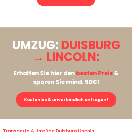
Stattdessen eine unverbindliche Anfrage senden
UMZUG:
DUISBURG
→ LINCOLN:
Erhalten Sie hier den
besten Preis
&
sparen Sie mind. 50€!
Kostenlos & unverbindlich anfragen!
Transporte & Umzüge Duisburg Lincoln