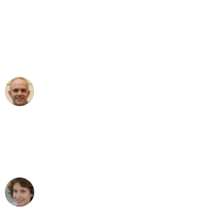
"Erste Klasse! Ein großes Dankeschön
an das gesamte Team von Fiedler
Umzugsservice für ihren
außergewöhnlichen Service!"
Frederik F.
Umzug in Duisburg
"Besser hätte ich mir den Umzug von
Duisburg nach Wien nicht vorstellen
können - DANKE!"
Maria W
Umzug von Duisburg nach Wien