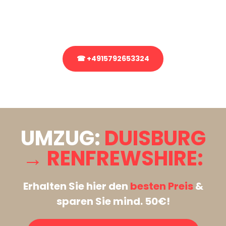
Rufen Sie uns gerne an, unser Team aus Experten freut sich, Ihnen
kostenlos weiterzuhelfen!
☎ +4915792653324
Stattdessen eine unverbindliche Anfrage senden
UMZUG:
DUISBURG
→ RENFREWSHIRE:
Erhalten Sie hier den
besten Preis
&
sparen Sie mind. 50€!