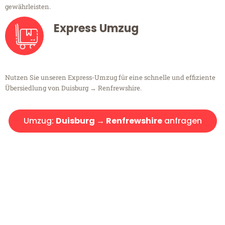
gewährleisten.
Express Umzug
Nutzen Sie unseren Express-Umzug für eine schnelle und effiziente
Übersiedlung von Duisburg → Renfrewshire.
Umzug:
Duisburg → Renfrewshire
anfragen
Kostenlose Beratung!
Sie haben Fragen?
Sie haben Fragen zu Ihrem Transport oder benötigen eine Beratung
bezüglich Ihres Umzug?