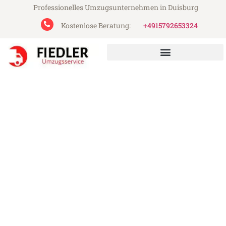
Professionelles Umzugsunternehmen in Duisburg
Kostenlose Beratung:
+4915792653324
Fiedler Umzugsservice aus Duisburg
Umzug Duisburg
Renfrewshire
Günstiger Umzug Duisburg Renfrewshire
(ab 199€)
Express-Abwicklung in unter 24 Stunden!
Über 15 Jahre Erfahrung mit Umzügen!