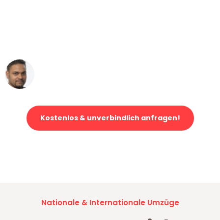
"Mein Klavier kam in unter 24 Stunden
ohne einen Kratzer an - ein
erstklassiger Service!"
Ümit Y.
Klaviertransport in Duisburg
Kostenlos & unverbindlich anfragen!
Jetzt anfragen und der nächste glückliche Kunde werden. Alle
Umzugsanfragen sind zu
100% kostenlos & unverbindlich!
Nationale & Internationale Umzüge