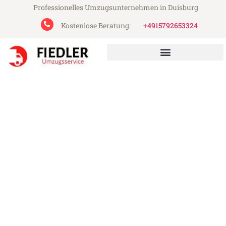
Professionelles Umzugsunternehmen in Duisburg
Kostenlose Beratung:
+4915792653324
Fiedler Umzugsservice aus Duisburg
Umzug Duisburg Sheffield
Günstiger Umzug Duisburg Sheffield (ab
199€)
Express-Abwicklung in unter 24 Stunden!
Über 15 Jahre Erfahrung mit Umzügen!
Angebot erhalten in unter 30 Minuten!