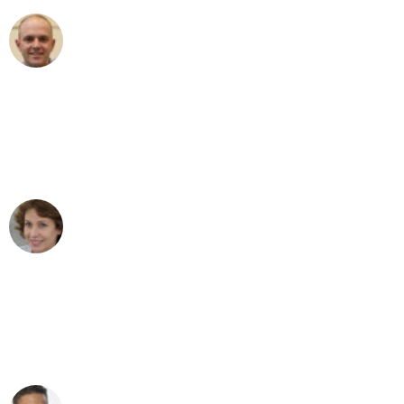
Frederik F.
Umzug in Duisburg
"Besser hätte ich mir den Umzug von
Duisburg nach Wien nicht vorstellen
können - DANKE!"
Maria W
Umzug von Duisburg nach Wien
"Mein Klavier kam in unter 24 Stunden
ohne einen Kratzer an - ein
erstklassiger Service!"