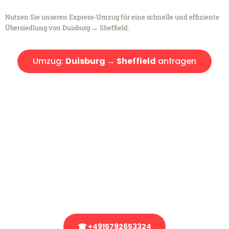
Nutzen Sie unseren Express-Umzug für eine schnelle und effiziente
Übersiedlung von Duisburg → Sheffield.
Umzug:
Duisburg → Sheffield
anfragen
Kostenlose Beratung!
Sie haben Fragen?
Sie haben Fragen zu Ihrem Transport oder benötigen eine Beratung
bezüglich Ihres Umzug?
Rufen Sie uns gerne an, unser Team aus Experten freut sich, Ihnen
kostenlos weiterzuhelfen!
☎ +4915792653324