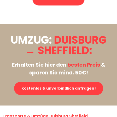
Stattdessen eine unverbindliche Anfrage senden
UMZUG:
DUISBURG
→ SHEFFIELD:
Erhalten Sie hier den
besten Preis
&
sparen Sie mind. 50€!
Kostenlos & unverbindlich anfragen!
Transporte & Umzüge Duisburg Sheffield