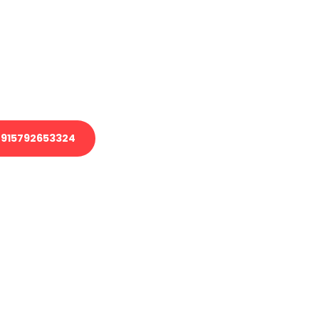
 Transport oder benötigen eine
 Umzug?
ser Team aus Experten freut sich,
elfen!
915792653324
nverbindliche Anfrage senden