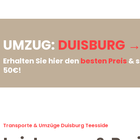
UMZUG:
DUISBURG → 
Erhalten Sie hier den
besten Preis
& s
50€!
Transporte & Umzüge Duisburg Teesside