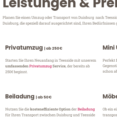
Leistungen & Pre
Planen Sie einen Umzug oder Transport von Duisburg nach Teesside
Duisburg, die speziell darauf ausgerichtet sind, Ihren Bedürfnisse
Privatumzug
Mini
| ab 250€
Starten Sie Ihren Neuanfang in Teesside mit unserem
Perfekt 
Gegenst
umfassenden
Privatumzug
Service
, der bereits ab
schon ab
250€ beginnt.
Beiladung
Möbe
| ab 50€
Nutzen Sie die
kosteneffiziente Option
der
Beiladung
Ob ein e
für Ihren Transport zwischen Duisburg und Teesside
transpor