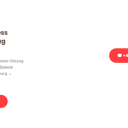
Sie haben Fragen zu Ihrem
Beratung bezüglich Ihres
Rufen Sie uns gerne an, un
ess
Ihnen kostenlos weiterzuh
ug
☎ +4
xpress-Umzug
fiziente
Stattdessen eine u
burg →