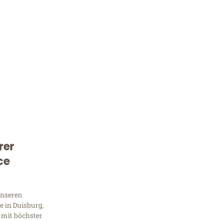
rer
Kostenlose Beratung!
ce
Sie 
Frag
unseren
 in Duisburg,
 mit höchster