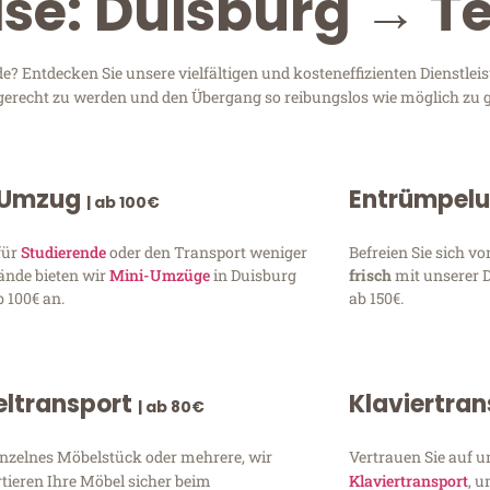
ise: Duisburg → T
? Entdecken Sie unsere vielfältigen und kosteneffizienten Dienstlei
n gerecht zu werden und den Übergang so reibungslos wie möglich zu g
 Umzug
Entrümpel
| ab 100€
für
Studierende
oder den Transport weniger
Befreien Sie sich 
ände bieten wir
Mini-Umzüge
in Duisburg
frisch
mit unserer 
 100€ an.
ab 150€.
ltransport
Klaviertra
| ab 80€
inzelnes Möbelstück oder mehrere, wir
Vertrauen Sie auf u
tieren Ihre Möbel sicher beim
Klaviertransport
, 