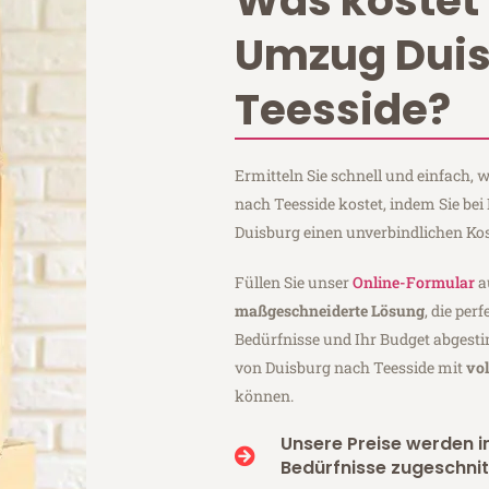
Was kostet 
Umzug Dui
Teesside?
Ermitteln Sie schnell und einfach,
nach Teesside kostet, indem Sie be
Duisburg einen unverbindlichen Ko
Füllen Sie unser
Online-Formular
a
maßgeschneiderte Lösung
, die per
Bedürfnisse und Ihr Budget abgesti
von Duisburg nach Teesside mit
vo
können.
Unsere Preise werden in
Bedürfnisse zugeschnit