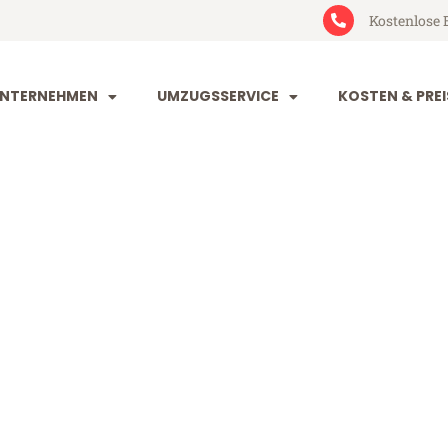
Kostenlose 
NTERNEHMEN
UMZUGSSERVICE
KOSTEN & PREI
rg Teesside
sside (ab 199€)