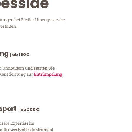
eesside
stungen bei Fiedler Umzugsservice
estalten.
ung
| ab 150€
von Unnötigem und
starten Sie
Dienstleistung zur
Entrümpelung
nsport
| ab 200€
nsere Expertise im
um
Ihr wertvolles Instrument