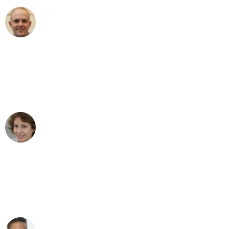
Frederik F.
Umzug in Duisburg
"Besser hätte ich mir den Umzug von
Duisburg nach Wien nicht vorstellen
können - DANKE!"
Maria W
Umzug von Duisburg nach Wien
"Mein Klavier kam in unter 24 Stunden
ohne einen Kratzer an - ein
erstklassiger Service!"