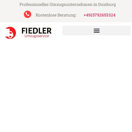
Professionelles Umzugsunternehmen in Duisburg
Kostenlose Beratung:
+4915792653324
Fiedler Umzugsservice aus Duisburg
Umzug Duisburg Eschen
Günstiger Umzug Duisburg Eschen (ab
199€)
Express-Abwicklung in unter 24 Stunden!
Über 15 Jahre Erfahrung mit Umzügen!
Angebot erhalten in unter 30 Minuten!