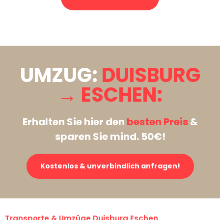
Stattdessen eine unverbindliche Anfrage senden
UMZUG:
DUISBURG
→ ESCHEN:
Erhalten Sie hier den
besten Preis
&
sparen Sie mind. 50€!
Kostenlos & unverbindlich anfragen!
Transporte & Umzüge Duisburg Eschen