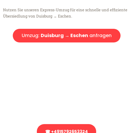
Nutzen Sie unseren Express-Umzug für eine schnelle und effiziente
Übersiedlung von Duisburg → Eschen.
Umzug:
Duisburg → Eschen
anfragen
Kostenlose Beratung!
Sie haben Fragen?
Sie haben Fragen zu Ihrem Transport oder benötigen eine Beratung
bezüglich Ihres Umzug?
Rufen Sie uns gerne an, unser Team aus Experten freut sich, Ihnen
kostenlos weiterzuhelfen!
☎ +4915792653324