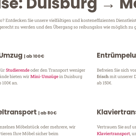
ise: Duisburg → 
Entdecken Sie unsere vielfältigen und kosteneffizienten Dienstleis
n gerecht zu werden und den Übergang so reibungslos wie möglich zu g
 Umzug
Entrümpel
| ab 100€
für
Studierende
oder den Transport weniger
Befreien Sie sich 
ände bieten wir
Mini-Umzüge
in Duisburg
frisch
mit unserer 
 100€ an.
ab 150€.
ltransport
Klaviertra
| ab 80€
inzelnes Möbelstück oder mehrere, wir
Vertrauen Sie auf u
tieren Ihre Möbel sicher beim
Klaviertransport
, 