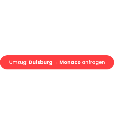
Express-Abwicklung in unter 2
Über 15 Jahre Erfahrung mit 
Angebot erhalten in unter 30 
Umzug:
Duisburg → Monaco
anfragen
Alle Umzugsanfragen sind zu 100% kostenlos & unverbind