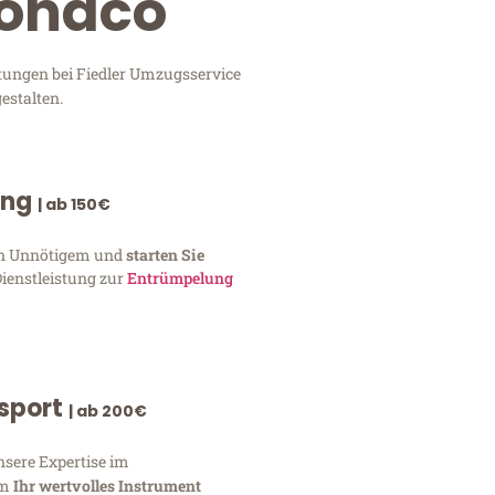
Monaco
tungen bei Fiedler Umzugsservice
estalten.
ung
| ab 150€
von Unnötigem und
starten Sie
Dienstleistung zur
Entrümpelung
nsport
| ab 200€
nsere Expertise im
um
Ihr wertvolles Instrument