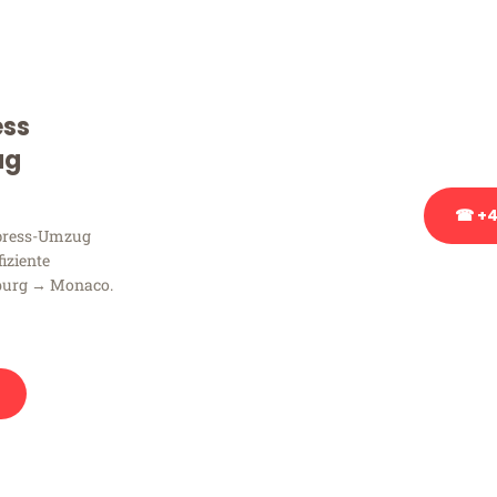
Sie haben Fragen zu Ihrem
Beratung bezüglich Ihres
Rufen Sie uns gerne an, un
ess
Ihnen kostenlos weiterzuh
ug
☎ +4
xpress-Umzug
fiziente
Stattdessen eine u
burg → Monaco.