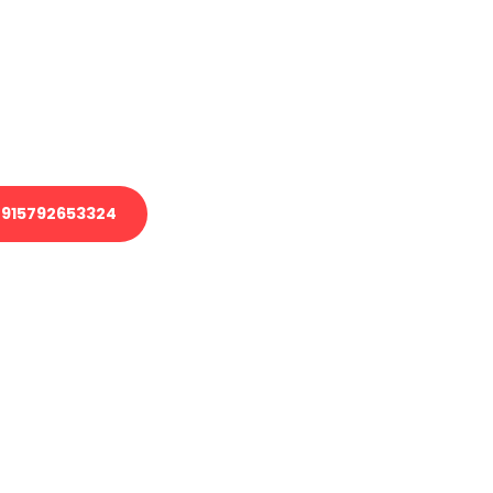
 Transport oder benötigen eine
 Umzug?
ser Team aus Experten freut sich,
elfen!
915792653324
nverbindliche Anfrage senden