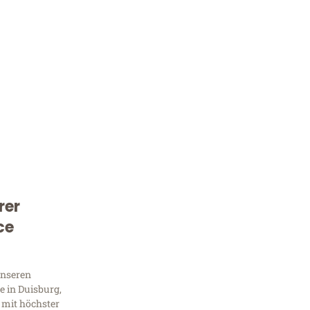
rer
Kostenlose Beratung!
ce
Sie 
Frag
unseren
 in Duisburg,
 mit höchster