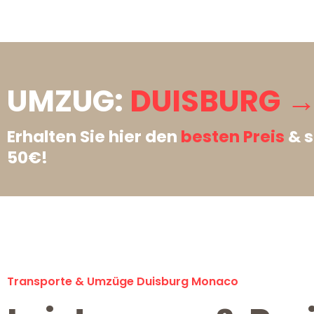
UMZUG:
DUISBURG 
Erhalten Sie hier den
besten Preis
& s
50€!
Transporte & Umzüge Duisburg Monaco