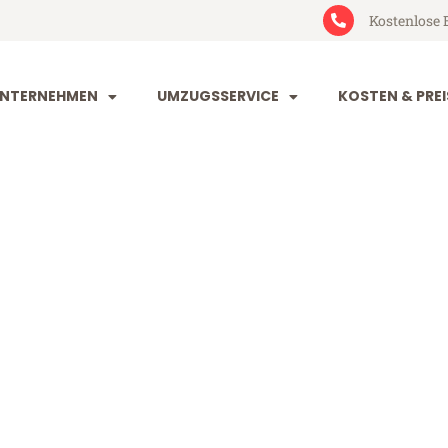
Kostenlose 
NTERNEHMEN
UMZUGSSERVICE
KOSTEN & PREI
rg Monaco
naco (ab 199€)