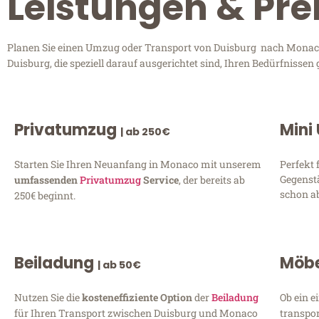
Leistungen & Pre
Planen Sie einen Umzug oder Transport von Duisburg nach Monaco? 
Duisburg, die speziell darauf ausgerichtet sind, Ihren Bedürfnisse
Privatumzug
Mini
| ab 250€
Starten Sie Ihren Neuanfang in Monaco mit unserem
Perfekt 
Gegenst
umfassenden
Privatumzug
Service
, der bereits ab
schon ab
250€ beginnt.
Beiladung
Möbe
| ab 50€
Nutzen Sie die
kosteneffiziente Option
der
Beiladung
Ob ein e
für Ihren Transport zwischen Duisburg und Monaco
transpor