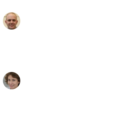
außergewöhnlichen Service!"
Frederik F.
Umzug in Duisburg
"Besser hätte ich mir den Umzug von
Duisburg nach Wien nicht vorstellen
können - DANKE!"
Maria W
Umzug von Duisburg nach Wien
"Mein Klavier kam in unter 24 Stunden
ohne einen Kratzer an - ein
erstklassiger Service!"