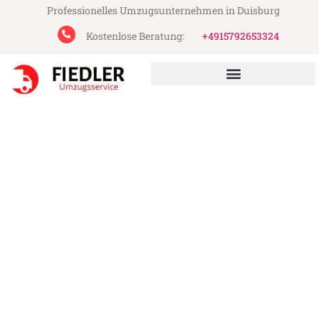
Professionelles Umzugsunternehmen in Duisburg
Kostenlose Beratung:
+4915792653324
Fiedler Umzugsservice aus Duisburg
Umzug Duisburg Prijedor
Günstiger Umzug Duisburg Prijedor (ab
199€)
Express-Abwicklung in unter 24 Stunden!
Über 15 Jahre Erfahrung mit Umzügen!
Angebot erhalten in unter 30 Minuten!