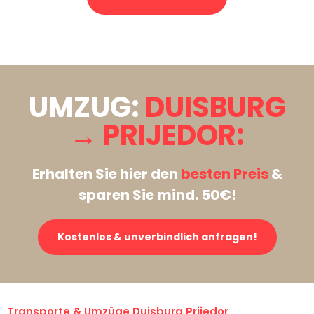
Stattdessen eine unverbindliche Anfrage senden
UMZUG:
DUISBURG
→ PRIJEDOR:
Erhalten Sie hier den
besten Preis
&
sparen Sie mind. 50€!
Kostenlos & unverbindlich anfragen!
Transporte & Umzüge Duisburg Prijedor