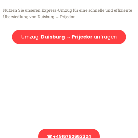
Nutzen Sie unseren Express-Umzug für eine schnelle und effiziente
Übersiedlung von Duisburg → Prijedor.
Umzug:
Duisburg → Prijedor
anfragen
Kostenlose Beratung!
Sie haben Fragen?
Sie haben Fragen zu Ihrem Transport oder benötigen eine Beratung
bezüglich Ihres Umzug?
Rufen Sie uns gerne an, unser Team aus Experten freut sich, Ihnen
kostenlos weiterzuhelfen!
☎ +4915792653324