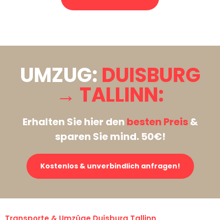
Stattdessen eine unverbindliche Anfrage senden
UMZUG:
DUISBURG
→ TALLINN:
Erhalten Sie hier den
besten Preis
&
sparen Sie mind. 50€!
Kostenlos & unverbindlich anfragen!
Transporte & Umzüge Duisburg Tallinn