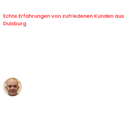
Echte Erfahrungen von zufriedenen Kunden aus
Duisburg
"Erste Klasse! Ein großes Dankeschön
an das gesamte Team von Fiedler
Umzugsservice für ihren
außergewöhnlichen Service!"
Frederik F.
Umzug in Duisburg
"Besser hätte ich mir den Umzug von
Duisburg nach Wien nicht vorstellen
können - DANKE!"