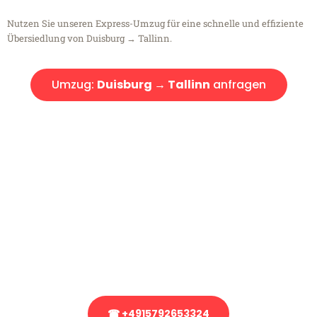
Nutzen Sie unseren Express-Umzug für eine schnelle und effiziente
Übersiedlung von Duisburg → Tallinn.
Umzug:
Duisburg → Tallinn
anfragen
Kostenlose Beratung!
Sie haben Fragen?
Sie haben Fragen zu Ihrem Transport oder benötigen eine Beratung
bezüglich Ihres Umzug?
Rufen Sie uns gerne an, unser Team aus Experten freut sich, Ihnen
kostenlos weiterzuhelfen!
☎ +4915792653324