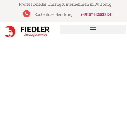
Professionelles Umzugsunternehmen in Duisburg
Kostenlose Beratung:
+4915792653324
Fiedler Umzugsservice aus Duisburg
Umzug Duisburg
Lappeenranta
Günstiger Umzug Duisburg Lappeenranta
(ab 199€)
Express-Abwicklung in unter 24 Stunden!
Über 15 Jahre Erfahrung mit Umzügen!