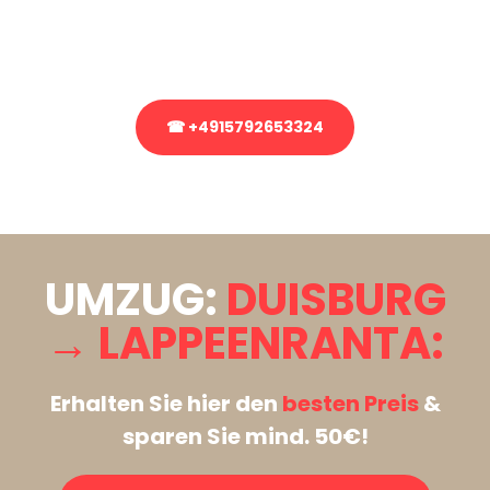
Rufen Sie uns gerne an, unser Team aus Experten freut sich, Ihnen
kostenlos weiterzuhelfen!
☎ +4915792653324
Stattdessen eine unverbindliche Anfrage senden
UMZUG:
DUISBURG
→ LAPPEENRANTA:
Erhalten Sie hier den
besten Preis
&
sparen Sie mind. 50€!