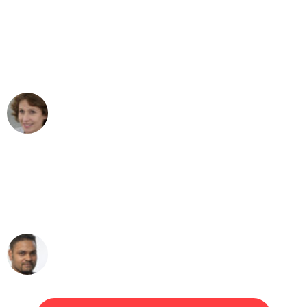
"Besser hätte ich mir den Umzug von
Duisburg nach Wien nicht vorstellen
können - DANKE!"
Maria W
Umzug von Duisburg nach Wien
"Mein Klavier kam in unter 24 Stunden
ohne einen Kratzer an - ein
erstklassiger Service!"
Ümit Y.
Klaviertransport in Duisburg