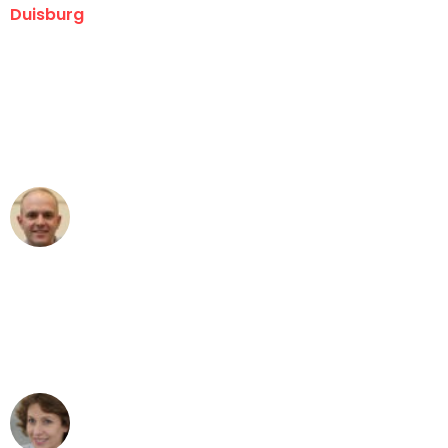
Duisburg
"Erste Klasse! Ein großes Dankeschön
an das gesamte Team von Fiedler
Umzugsservice für ihren
außergewöhnlichen Service!"
Frederik F.
Umzug in Duisburg
"Besser hätte ich mir den Umzug von
Duisburg nach Wien nicht vorstellen
können - DANKE!"
Maria W
Umzug von Duisburg nach Wien