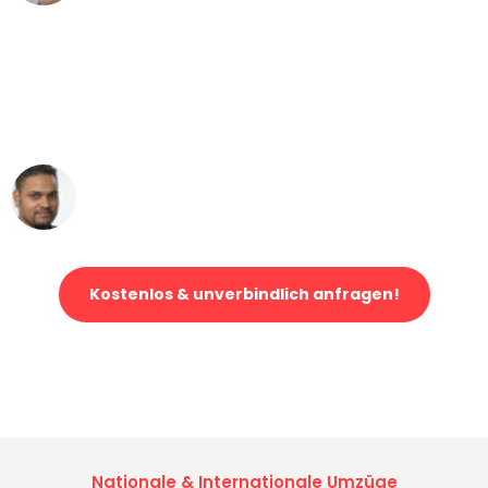
"Mein Klavier kam in unter 24 Stunden
ohne einen Kratzer an - ein
erstklassiger Service!"
Ümit Y.
Klaviertransport in Duisburg
Kostenlos & unverbindlich anfragen!
Jetzt anfragen und der nächste glückliche Kunde werden. Alle
Umzugsanfragen sind zu
100% kostenlos & unverbindlich!
Nationale & Internationale Umzüge