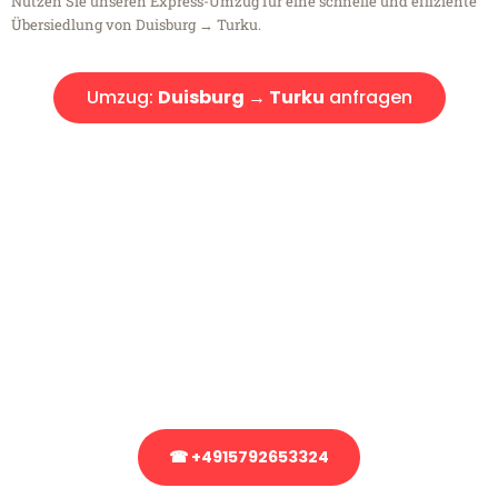
Nutzen Sie unseren Express-Umzug für eine schnelle und effiziente
Übersiedlung von Duisburg → Turku.
Umzug:
Duisburg → Turku
anfragen
Kostenlose Beratung!
Sie haben Fragen?
Sie haben Fragen zu Ihrem Transport oder benötigen eine Beratung
bezüglich Ihres Umzug?
Rufen Sie uns gerne an, unser Team aus Experten freut sich, Ihnen
kostenlos weiterzuhelfen!
☎ +4915792653324