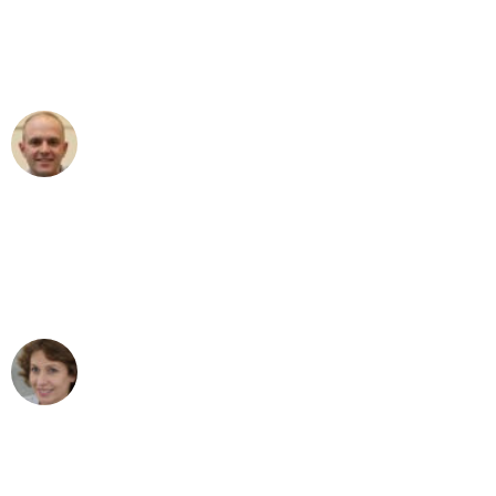
an das gesamte Team von Fiedler
Umzugsservice für ihren
außergewöhnlichen Service!"
Frederik F.
Umzug in Duisburg
"Besser hätte ich mir den Umzug von
Duisburg nach Wien nicht vorstellen
können - DANKE!"
Maria W
Umzug von Duisburg nach Wien
"Mein Klavier kam in unter 24 Stunden
ohne einen Kratzer an - ein