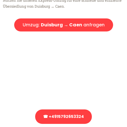
Nutzen Sie unseren Express-Umzug für eine schnelle und effiziente
Übersiedlung von Duisburg → Caen.
Umzug:
Duisburg → Caen
anfragen
Kostenlose Beratung!
Sie haben Fragen?
Sie haben Fragen zu Ihrem Transport oder benötigen eine Beratung
bezüglich Ihres Umzug?
Rufen Sie uns gerne an, unser Team aus Experten freut sich, Ihnen
kostenlos weiterzuhelfen!
☎ +4915792653324