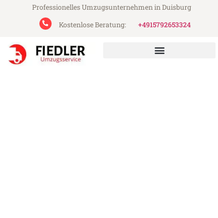
Professionelles Umzugsunternehmen in Duisburg
Kostenlose Beratung:
+4915792653324
Fiedler Umzugsservice aus Duisburg
Umzug Duisburg Toulouse
Günstiger Umzug Duisburg Toulouse (ab
199€)
Express-Abwicklung in unter 24 Stunden!
Über 15 Jahre Erfahrung mit Umzügen!
Angebot erhalten in unter 30 Minuten!