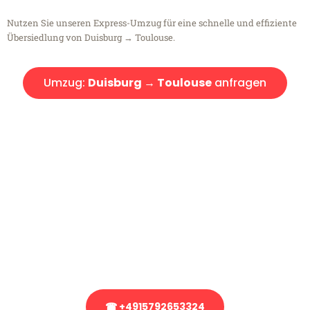
Nutzen Sie unseren Express-Umzug für eine schnelle und effiziente
Übersiedlung von Duisburg → Toulouse.
Umzug:
Duisburg → Toulouse
anfragen
Kostenlose Beratung!
Sie haben Fragen?
Sie haben Fragen zu Ihrem Transport oder benötigen eine Beratung
bezüglich Ihres Umzug?
Rufen Sie uns gerne an, unser Team aus Experten freut sich, Ihnen
kostenlos weiterzuhelfen!
☎ +4915792653324