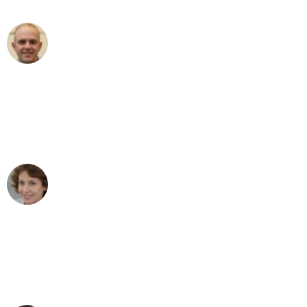
Frederik F.
Umzug in Duisburg
"Besser hätte ich mir den Umzug von
Duisburg nach Wien nicht vorstellen
können - DANKE!"
Maria W
Umzug von Duisburg nach Wien
"Mein Klavier kam in unter 24 Stunden
ohne einen Kratzer an - ein
erstklassiger Service!"