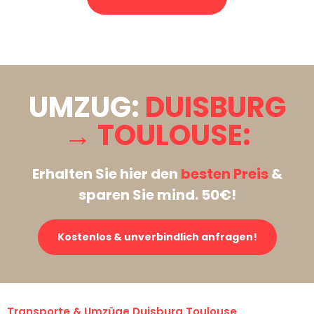
Stattdessen eine unverbindliche Anfrage senden
UMZUG:
DUISBURG
→ TOULOUSE:
Erhalten Sie hier den
besten Preis
&
sparen Sie mind. 50€!
Kostenlos & unverbindlich anfragen!
Transporte & Umzüge Duisburg Toulouse