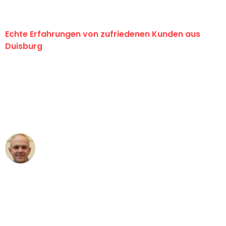
Echte Erfahrungen von zufriedenen Kunden aus
Duisburg
"Erste Klasse! Ein großes Dankeschön
an das gesamte Team von Fiedler
Umzugsservice für ihren
außergewöhnlichen Service!"
Frederik F.
Umzug in Duisburg
"Besser hätte ich mir den Umzug von
Duisburg nach Wien nicht vorstellen
können - DANKE!"