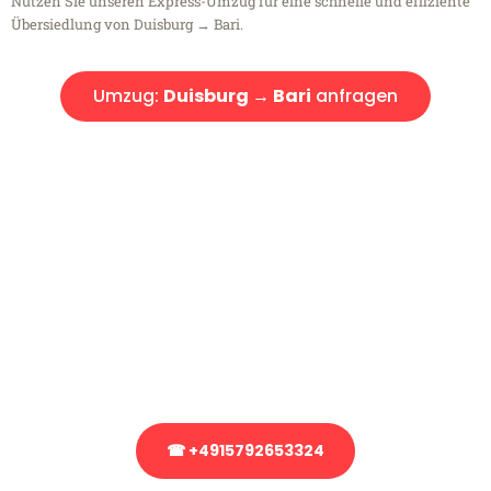
Nutzen Sie unseren Express-Umzug für eine schnelle und effiziente
Übersiedlung von Duisburg → Bari.
Umzug:
Duisburg → Bari
anfragen
Kostenlose Beratung!
Sie haben Fragen?
Sie haben Fragen zu Ihrem Transport oder benötigen eine Beratung
bezüglich Ihres Umzug?
Rufen Sie uns gerne an, unser Team aus Experten freut sich, Ihnen
kostenlos weiterzuhelfen!
☎ +4915792653324