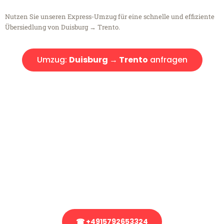
Nutzen Sie unseren Express-Umzug für eine schnelle und effiziente
Übersiedlung von Duisburg → Trento.
Umzug:
Duisburg → Trento
anfragen
Kostenlose Beratung!
Sie haben Fragen?
Sie haben Fragen zu Ihrem Transport oder benötigen eine Beratung
bezüglich Ihres Umzug?
Rufen Sie uns gerne an, unser Team aus Experten freut sich, Ihnen
kostenlos weiterzuhelfen!
☎ +4915792653324