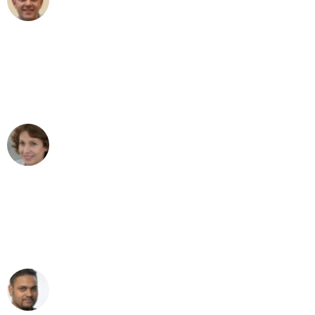
Umzug in Duisburg
"Besser hätte ich mir den Umzug von
Duisburg nach Wien nicht vorstellen
können - DANKE!"
Maria W
Umzug von Duisburg nach Wien
"Mein Klavier kam in unter 24 Stunden
ohne einen Kratzer an - ein
erstklassiger Service!"
Ümit Y.
Klaviertransport in Duisburg