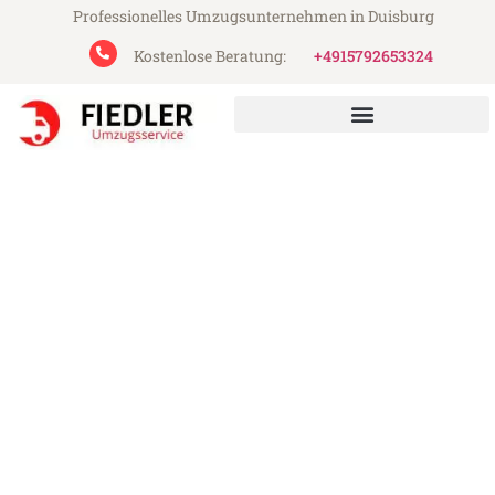
Professionelles Umzugsunternehmen in Duisburg
Kostenlose Beratung:
+4915792653324
Fiedler Umzugsservice aus Duisburg
Umzug Duisburg Trento
Günstiger Umzug Duisburg Trento (ab
199€)
Express-Abwicklung in unter 24 Stunden!
Über 15 Jahre Erfahrung mit Umzügen!
Angebot erhalten in unter 30 Minuten!