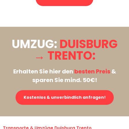
Stattdessen eine unverbindliche Anfrage senden
UMZUG:
DUISBURG
→ TRENTO:
Erhalten Sie hier den
besten Preis
&
sparen Sie mind. 50€!
Kostenlos & unverbindlich anfragen!
Transporte & Umzüge Duisburg Trento