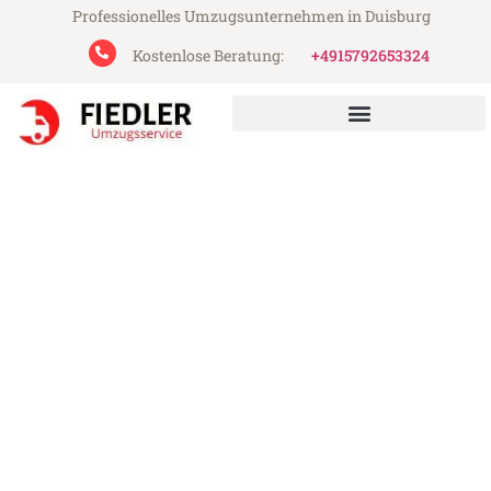
Professionelles Umzugsunternehmen in Duisburg
Kostenlose Beratung:
+4915792653324
Fiedler Umzugsservice aus Duisburg
Umzug Duisburg Strassen
Günstiger Umzug Duisburg Strassen (ab
199€)
Express-Abwicklung in unter 24 Stunden!
Über 15 Jahre Erfahrung mit Umzügen!
Angebot erhalten in unter 30 Minuten!