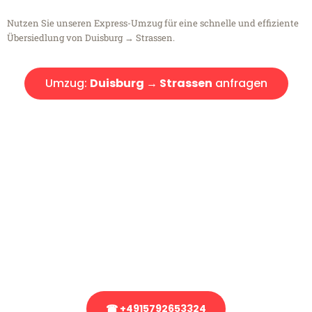
Nutzen Sie unseren Express-Umzug für eine schnelle und effiziente
Übersiedlung von Duisburg → Strassen.
Umzug:
Duisburg → Strassen
anfragen
Kostenlose Beratung!
Sie haben Fragen?
Sie haben Fragen zu Ihrem Transport oder benötigen eine Beratung
bezüglich Ihres Umzug?
Rufen Sie uns gerne an, unser Team aus Experten freut sich, Ihnen
kostenlos weiterzuhelfen!
☎ +4915792653324