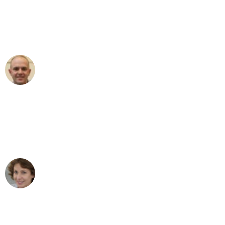
an das gesamte Team von Fiedler
Umzugsservice für ihren
außergewöhnlichen Service!"
Frederik F.
Umzug in Duisburg
"Besser hätte ich mir den Umzug von
Duisburg nach Wien nicht vorstellen
können - DANKE!"
Maria W
Umzug von Duisburg nach Wien
"Mein Klavier kam in unter 24 Stunden