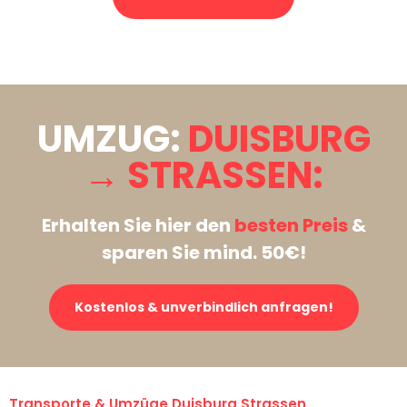
Stattdessen eine unverbindliche Anfrage senden
UMZUG:
DUISBURG
→ STRASSEN:
Erhalten Sie hier den
besten Preis
&
sparen Sie mind. 50€!
Kostenlos & unverbindlich anfragen!
Transporte & Umzüge Duisburg Strassen