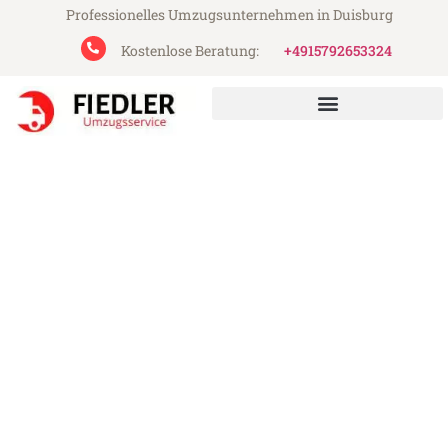
Professionelles Umzugsunternehmen in Duisburg
Kostenlose Beratung:
+4915792653324
Fiedler Umzugsservice aus Duisburg
Umzug Duisburg Fredrikstad
Günstiger Umzug Duisburg Fredrikstad (ab
199€)
Express-Abwicklung in unter 24 Stunden!
Über 15 Jahre Erfahrung mit Umzügen!
Angebot erhalten in unter 30 Minuten!