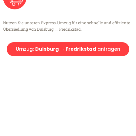
Nutzen Sie unseren Express-Umzug für eine schnelle und effiziente
Übersiedlung von Duisburg → Fredrikstad.
Umzug:
Duisburg → Fredrikstad
anfragen
Kostenlose Beratung!
Sie haben Fragen?
Sie haben Fragen zu Ihrem Transport oder benötigen eine Beratung
bezüglich Ihres Umzug?
Rufen Sie uns gerne an, unser Team aus Experten freut sich, Ihnen
kostenlos weiterzuhelfen!