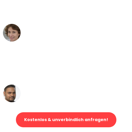
Duisburg nach Wien nicht vorstellen
können - DANKE!"
Maria W
Umzug von Duisburg nach Wien
"Mein Klavier kam in unter 24 Stunden
ohne einen Kratzer an - ein
erstklassiger Service!"
Ümit Y.
Klaviertransport in Duisburg
Kostenlos & unverbindlich anfragen!