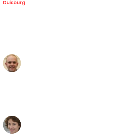
Duisburg
"Erste Klasse! Ein großes Dankeschön
an das gesamte Team von Fiedler
Umzugsservice für ihren
außergewöhnlichen Service!"
Frederik F.
Umzug in Duisburg
"Besser hätte ich mir den Umzug von
Duisburg nach Wien nicht vorstellen
können - DANKE!"
Maria W
Umzug von Duisburg nach Wien