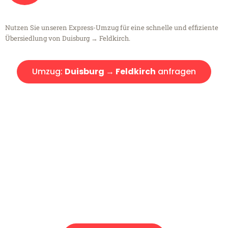
Nutzen Sie unseren Express-Umzug für eine schnelle und effiziente
Übersiedlung von Duisburg → Feldkirch.
Umzug:
Duisburg → Feldkirch
anfragen
Kostenlose Beratung!
Sie haben Fragen?
Sie haben Fragen zu Ihrem Transport oder benötigen eine Beratung
bezüglich Ihres Umzug?
Rufen Sie uns gerne an, unser Team aus Experten freut sich, Ihnen
kostenlos weiterzuhelfen!