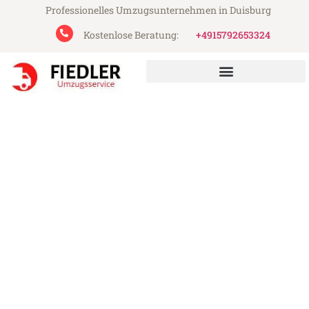
Professionelles Umzugsunternehmen in Duisburg
Kostenlose Beratung:
+4915792653324
Fiedler Umzugsservice aus Duisburg
Umzug Duisburg Feldkirch
Günstiger Umzug Duisburg Feldkirch (ab
199€)
Express-Abwicklung in unter 24 Stunden!
Über 15 Jahre Erfahrung mit Umzügen!
Angebot erhalten in unter 30 Minuten!