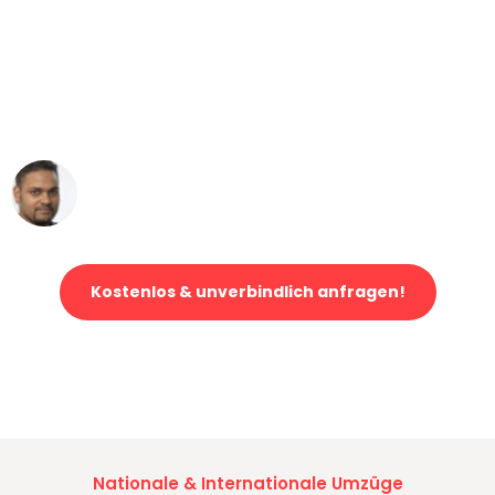
"Mein Klavier kam in unter 24 Stunden
ohne einen Kratzer an - ein
erstklassiger Service!"
Ümit Y.
Klaviertransport in Duisburg
Kostenlos & unverbindlich anfragen!
Jetzt anfragen und der nächste glückliche Kunde werden. Alle
Umzugsanfragen sind zu
100% kostenlos & unverbindlich!
Nationale & Internationale Umzüge