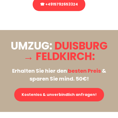
☎ +4915792653324
Stattdessen eine unverbindliche Anfrage senden
UMZUG:
DUISBURG
→ FELDKIRCH:
Erhalten Sie hier den
besten Preis
&
sparen Sie mind. 50€!
Kostenlos & unverbindlich anfragen!