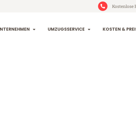
Kostenlose 
NTERNEHMEN
UMZUGSSERVICE
KOSTEN & PREI
rg Łódź
ź (ab 199€)