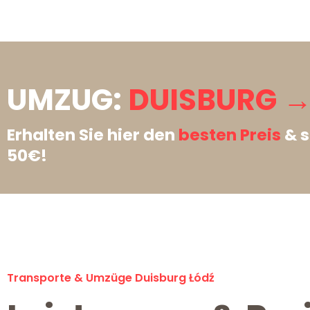
UMZUG:
DUISBURG →
Erhalten Sie hier den
besten Preis
& s
50€!
Transporte & Umzüge Duisburg Łódź