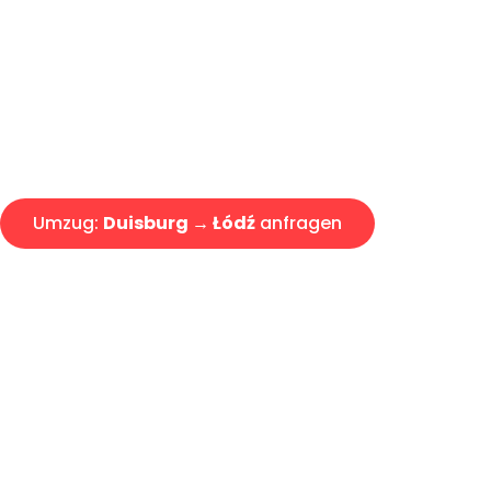
Express-Abwicklung in unter 2
Über 15 Jahre Erfahrung mit 
Angebot erhalten in unter 30 
Umzug:
Duisburg → Łódź
anfragen
Alle Umzugsanfragen sind zu 100% kostenlos & unverbind