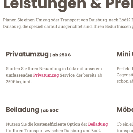
Leistungen & Pre
Planen Sie einen Umzug oder Transport von Duisburg nach Łódź? En
Duisburg, die speziell darauf ausgerichtet sind, Ihren Bedürfnisse
Privatumzug
Mini
| ab 250€
Starten Sie Ihren Neuanfang in Łódź mit unserem
Perfekt 
Gegenst
umfassenden
Privatumzug
Service
, der bereits ab
schon ab
250€ beginnt.
Beiladung
Möbe
| ab 50€
Nutzen Sie die
kosteneffiziente Option
der
Beiladung
Ob ein e
für Ihren Transport zwischen Duisburg und Łódź
transpor