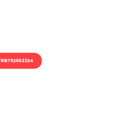
 Transport oder benötigen eine
 Umzug?
ser Team aus Experten freut sich,
elfen!
915792653324
nverbindliche Anfrage senden