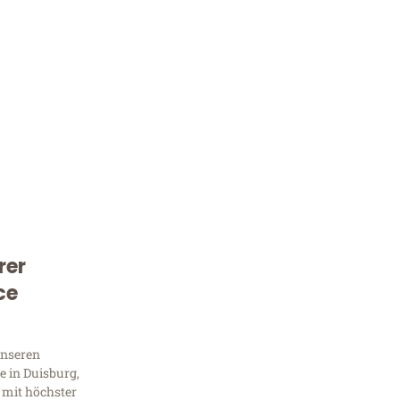
rer
Kostenlose Beratung!
ce
Sie 
Frag
unseren
 in Duisburg,
 mit höchster