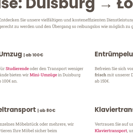
ise: Duisburg → Ł
tdecken Sie unsere vielfältigen und kosteneffizienten Dienstleistun
n gerecht zu werden und den Übergang so reibungslos wie möglich zu g
 Umzug
Entrümpel
| ab 100€
für
Studierende
oder den Transport weniger
Befreien Sie sich 
ände bieten wir
Mini-Umzüge
in Duisburg
frisch
mit unserer 
 100€ an.
ab 150€.
ltransport
Klaviertra
| ab 80€
inzelnes Möbelstück oder mehrere, wir
Vertrauen Sie auf u
tieren Ihre Möbel sicher beim
Klaviertransport
, 