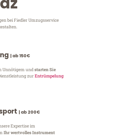
ódź
gen bei Fiedler Umzugsservice
estalten.
ung
| ab 150€
von Unnötigem und
starten Sie
Dienstleistung zur
Entrümpelung
nsport
| ab 200€
nsere Expertise im
um
Ihr wertvolles Instrument