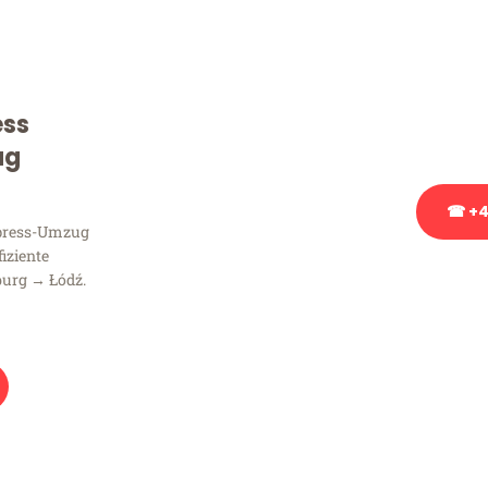
Sie haben Fragen zu Ihrem
Beratung bezüglich Ihres
Rufen Sie uns gerne an, un
ess
Ihnen kostenlos weiterzuh
ug
☎ +4
xpress-Umzug
fiziente
Stattdessen eine u
burg → Łódź.