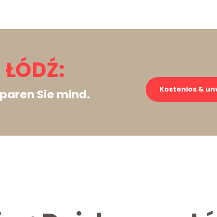
 ŁÓDŹ:
Kostenlos & un
paren Sie mind.