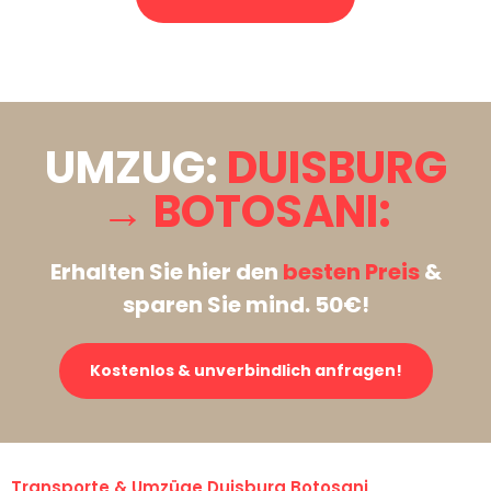
Stattdessen eine unverbindliche Anfrage senden
UMZUG:
DUISBURG
→ BOTOSANI:
Erhalten Sie hier den
besten Preis
&
sparen Sie mind. 50€!
Kostenlos & unverbindlich anfragen!
Transporte & Umzüge Duisburg Botosani