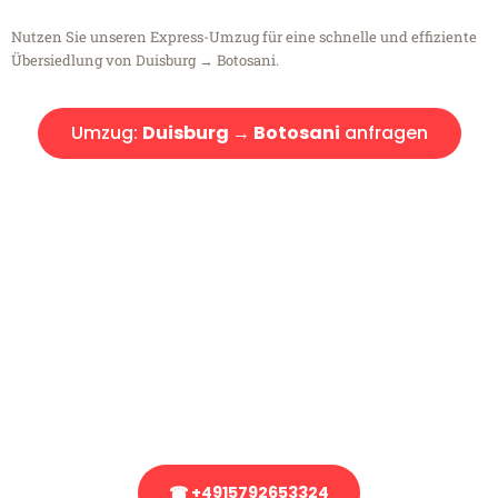
Nutzen Sie unseren Express-Umzug für eine schnelle und effiziente
Übersiedlung von Duisburg → Botosani.
Umzug:
Duisburg → Botosani
anfragen
Kostenlose Beratung!
Sie haben Fragen?
Sie haben Fragen zu Ihrem Transport oder benötigen eine Beratung
bezüglich Ihres Umzug?
Rufen Sie uns gerne an, unser Team aus Experten freut sich, Ihnen
kostenlos weiterzuhelfen!
☎ +4915792653324