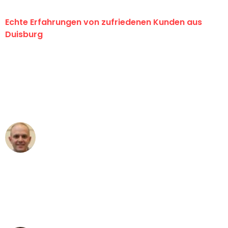
Echte Erfahrungen von zufriedenen Kunden aus
Duisburg
"Erste Klasse! Ein großes Dankeschön
an das gesamte Team von Fiedler
Umzugsservice für ihren
außergewöhnlichen Service!"
Frederik F.
Umzug in Duisburg
"Besser hätte ich mir den Umzug von
Duisburg nach Wien nicht vorstellen
können - DANKE!"