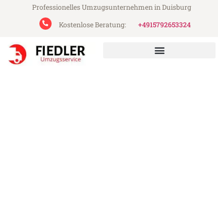
Professionelles Umzugsunternehmen in Duisburg
Kostenlose Beratung:
+4915792653324
Fiedler Umzugsservice aus Duisburg
Umzug Duisburg Botosani
Günstiger Umzug Duisburg Botosani (ab
199€)
Express-Abwicklung in unter 24 Stunden!
Über 15 Jahre Erfahrung mit Umzügen!
Angebot erhalten in unter 30 Minuten!