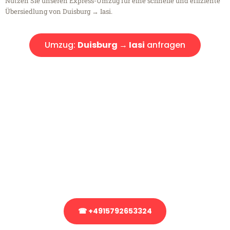
Nutzen Sie unseren Express-Umzug für eine schnelle und effiziente
Übersiedlung von Duisburg → Iasi.
Umzug:
Duisburg → Iasi
anfragen
Kostenlose Beratung!
Sie haben Fragen?
Sie haben Fragen zu Ihrem Transport oder benötigen eine Beratung
bezüglich Ihres Umzug?
Rufen Sie uns gerne an, unser Team aus Experten freut sich, Ihnen
kostenlos weiterzuhelfen!
☎ +4915792653324