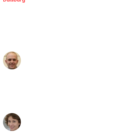
"Erste Klasse! Ein großes Dankeschön
an das gesamte Team von Fiedler
Umzugsservice für ihren
außergewöhnlichen Service!"
Frederik F.
Umzug in Duisburg
"Besser hätte ich mir den Umzug von
Duisburg nach Wien nicht vorstellen
können - DANKE!"
Maria W
Umzug von Duisburg nach Wien