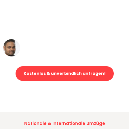
"Mein Klavier kam in unter 24 Stunden
ohne einen Kratzer an - ein
erstklassiger Service!"
Ümit Y.
Klaviertransport in Duisburg
Kostenlos & unverbindlich anfragen!
Jetzt anfragen und der nächste glückliche Kunde werden. Alle
Umzugsanfragen sind zu
100% kostenlos & unverbindlich!
Nationale & Internationale Umzüge