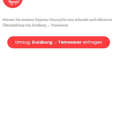
Nutzen Sie unseren Express-Umzug für eine schnelle und effiziente
Übersiedlung von Duisburg → Temeswar.
Umzug:
Duisburg → Temeswar
anfragen
Kostenlose Beratung!
Sie haben Fragen?
Sie haben Fragen zu Ihrem Transport oder benötigen eine Beratung
bezüglich Ihres Umzug?
Rufen Sie uns gerne an, unser Team aus Experten freut sich, Ihnen
kostenlos weiterzuhelfen!