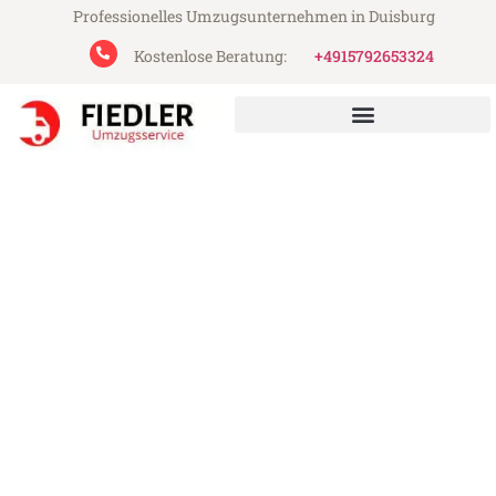
Professionelles Umzugsunternehmen in Duisburg
Kostenlose Beratung:
+4915792653324
Fiedler Umzugsservice aus Duisburg
Umzug Duisburg Temeswar
Günstiger Umzug Duisburg Temeswar (ab
199€)
Express-Abwicklung in unter 24 Stunden!
Über 15 Jahre Erfahrung mit Umzügen!
Angebot erhalten in unter 30 Minuten!