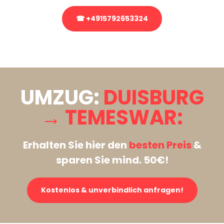
☎ +4915792653324
Stattdessen eine unverbindliche Anfrage senden
UMZUG:
DUISBURG
→ TEMESWAR:
Erhalten Sie hier den
besten Preis
&
sparen Sie mind. 50€!
Kostenlos & unverbindlich anfragen!