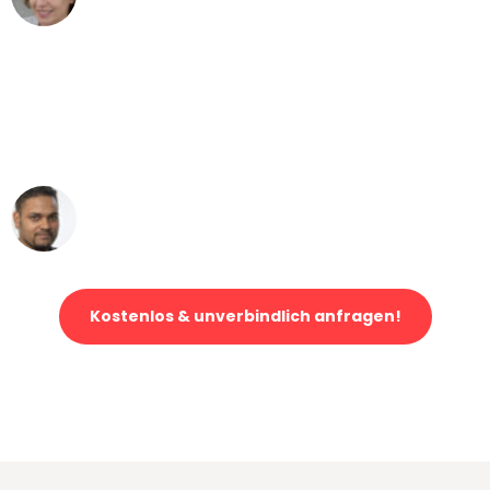
Umzug von Duisburg nach Wien
"Mein Klavier kam in unter 24 Stunden
ohne einen Kratzer an - ein
erstklassiger Service!"
Ümit Y.
Klaviertransport in Duisburg
Kostenlos & unverbindlich anfragen!
Jetzt anfragen und der nächste glückliche Kunde werden. Alle
Umzugsanfragen sind zu
100% kostenlos & unverbindlich!