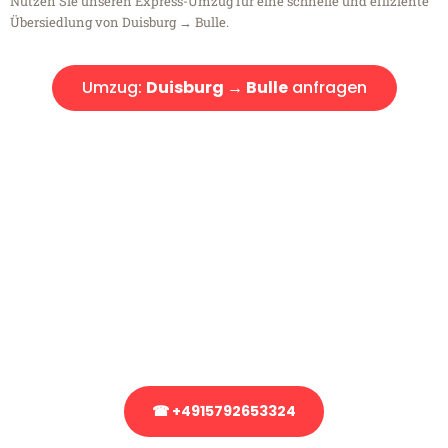
Nutzen Sie unseren Express-Umzug für eine schnelle und effiziente
Übersiedlung von Duisburg → Bulle.
Umzug:
Duisburg → Bulle
anfragen
Kostenlose Beratung!
Sie haben Fragen?
Sie haben Fragen zu Ihrem Transport oder benötigen eine Beratung
bezüglich Ihres Umzug?
Rufen Sie uns gerne an, unser Team aus Experten freut sich, Ihnen
kostenlos weiterzuhelfen!
☎ +4915792653324