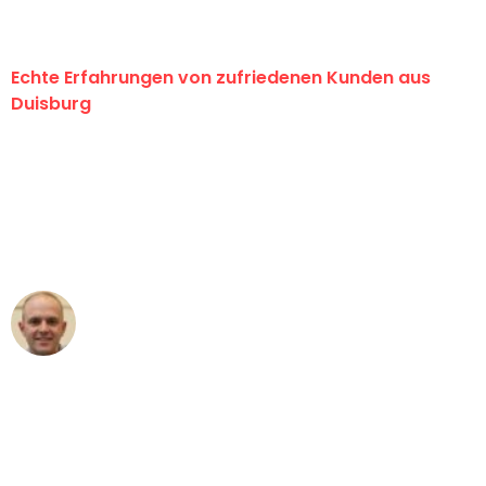
Echte Erfahrungen von zufriedenen Kunden aus
Duisburg
"Erste Klasse! Ein großes Dankeschön
an das gesamte Team von Fiedler
Umzugsservice für ihren
außergewöhnlichen Service!"
Frederik F.
Umzug in Duisburg
"Besser hätte ich mir den Umzug von
Duisburg nach Wien nicht vorstellen
können - DANKE!"