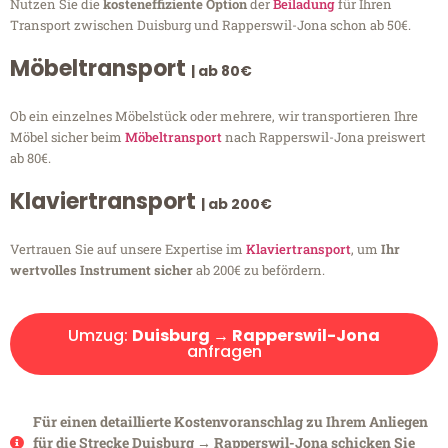
Nutzen Sie die
kosteneffiziente Option
der
Beiladung
für Ihren
Transport zwischen Duisburg und Rapperswil-Jona schon ab 50€.
Möbeltransport
| ab 80€
Ob ein einzelnes Möbelstück oder mehrere, wir transportieren Ihre
Möbel sicher beim
Möbeltransport
nach Rapperswil-Jona preiswert
ab 80€.
Klaviertransport
| ab 200€
Vertrauen Sie auf unsere Expertise im
Klaviertransport
, um
Ihr
wertvolles Instrument sicher
ab 200€ zu befördern.
Umzug:
Duisburg → Rapperswil-Jona
anfragen
Für einen detaillierte Kostenvoranschlag zu Ihrem Anliegen
für die Strecke Duisburg → Rapperswil-Jona schicken Sie