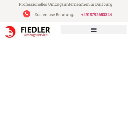
Professionelles Umzugsunternehmen in Duisburg
Kostenlose Beratung:
+4915792653324
Fiedler Umzugsservice aus Duisburg
Umzug Duisburg
Rapperswil-Jona
Günstiger Umzug Duisburg Rapperswil-
Jona (ab 199€)
Express-Abwicklung in unter 24 Stunden!
Über 15 Jahre Erfahrung mit Umzügen!