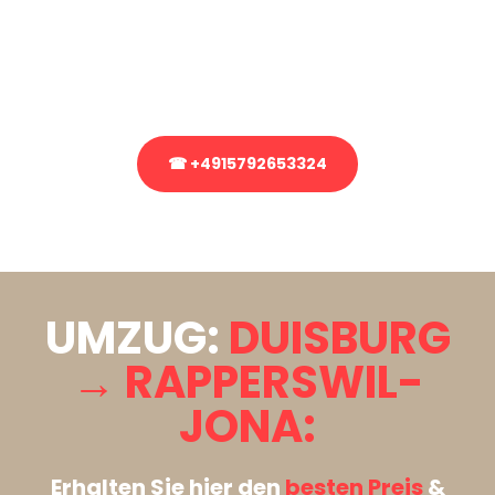
Sie haben Fragen zu Ihrem Transport oder benötigen eine Beratung
bezüglich Ihres Umzug?
Rufen Sie uns gerne an, unser Team aus Experten freut sich, Ihnen
kostenlos weiterzuhelfen!
☎ +4915792653324
Stattdessen eine unverbindliche Anfrage senden
UMZUG:
DUISBURG
→ RAPPERSWIL-
JONA:
Erhalten Sie hier den
besten Preis
&