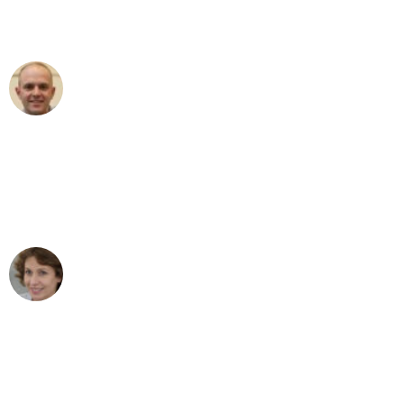
Umzugsservice für ihren
außergewöhnlichen Service!"
Frederik F.
Umzug in Duisburg
"Besser hätte ich mir den Umzug von
Duisburg nach Wien nicht vorstellen
können - DANKE!"
Maria W
Umzug von Duisburg nach Wien
"Mein Klavier kam in unter 24 Stunden
ohne einen Kratzer an - ein
erstklassiger Service!"