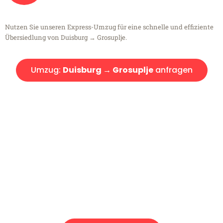
Nutzen Sie unseren Express-Umzug für eine schnelle und effiziente
Übersiedlung von Duisburg → Grosuplje.
Umzug:
Duisburg → Grosuplje
anfragen
Kostenlose Beratung!
Sie haben Fragen?
Sie haben Fragen zu Ihrem Transport oder benötigen eine Beratung
bezüglich Ihres Umzug?
Rufen Sie uns gerne an, unser Team aus Experten freut sich, Ihnen
kostenlos weiterzuhelfen!