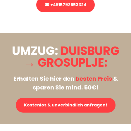
☎ +4915792653324
Stattdessen eine unverbindliche Anfrage senden
UMZUG:
DUISBURG
→ GROSUPLJE:
Erhalten Sie hier den
besten Preis
&
sparen Sie mind. 50€!
Kostenlos & unverbindlich anfragen!