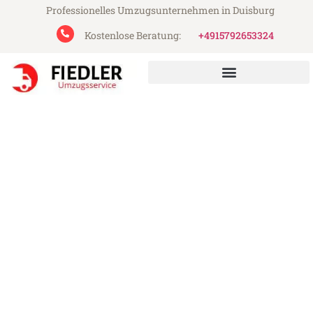
Professionelles Umzugsunternehmen in Duisburg
Kostenlose Beratung:
+4915792653324
Fiedler Umzugsservice aus Duisburg
Umzug Duisburg Grosuplje
Günstiger Umzug Duisburg Grosuplje (ab
199€)
Express-Abwicklung in unter 24 Stunden!
Über 15 Jahre Erfahrung mit Umzügen!
Angebot erhalten in unter 30 Minuten!