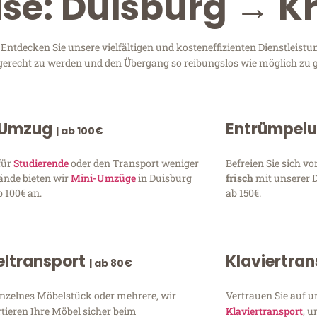
ise: Duisburg → K
ntdecken Sie unsere vielfältigen und kosteneffizienten Dienstleistu
n gerecht zu werden und den Übergang so reibungslos wie möglich zu g
 Umzug
Entrümpel
| ab 100€
für
Studierende
oder den Transport weniger
Befreien Sie sich 
ände bieten wir
Mini-Umzüge
in Duisburg
frisch
mit unserer 
 100€ an.
ab 150€.
ltransport
Klaviertra
| ab 80€
inzelnes Möbelstück oder mehrere, wir
Vertrauen Sie auf u
tieren Ihre Möbel sicher beim
Klaviertransport
, 