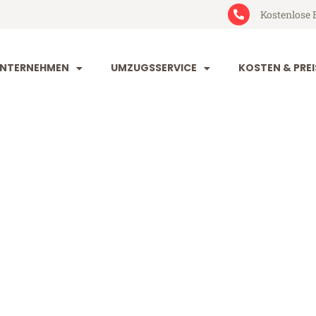
Kostenlose 
NTERNEHMEN
UMZUGSSERVICE
KOSTEN & PREI
rg Kranj
nj (ab 199€)