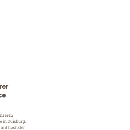
rer
Kostenlose Beratung!
ce
Sie 
Frag
unseren
 in Duisburg,
 mit höchster