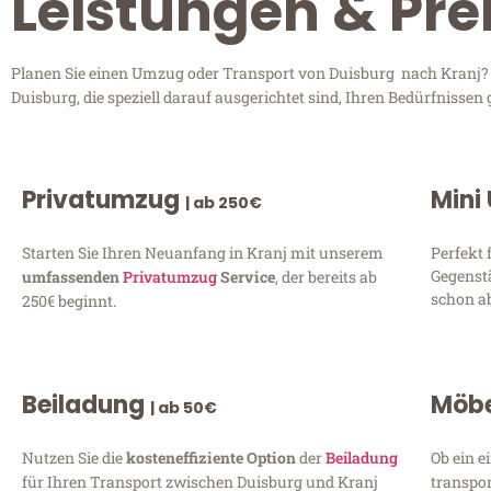
Leistungen & Pre
Planen Sie einen Umzug oder Transport von Duisburg nach Kranj? E
Duisburg, die speziell darauf ausgerichtet sind, Ihren Bedürfnisse
Privatumzug
Mini
| ab 250€
Starten Sie Ihren Neuanfang in Kranj mit unserem
Perfekt 
Gegenst
umfassenden
Privatumzug
Service
, der bereits ab
schon ab
250€ beginnt.
Beiladung
Möbe
| ab 50€
Nutzen Sie die
kosteneffiziente Option
der
Beiladung
Ob ein e
für Ihren Transport zwischen Duisburg und Kranj
transpor