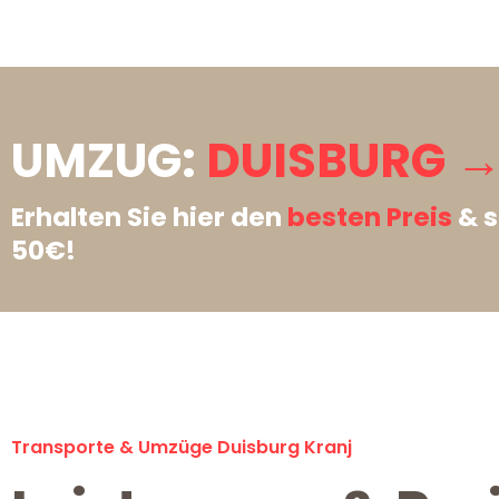
UMZUG:
DUISBURG →
Erhalten Sie hier den
besten Preis
& s
50€!
Transporte & Umzüge Duisburg Kranj