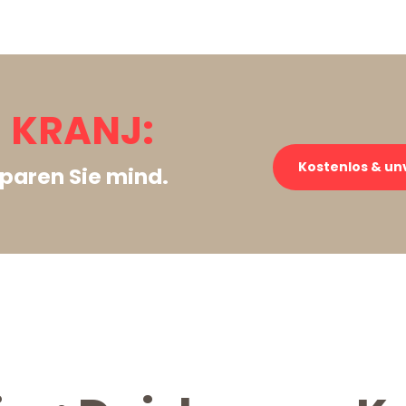
 KRANJ:
Kostenlos & un
paren Sie mind.