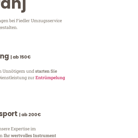
ranj
ngen bei Fiedler Umzugsservice
estalten.
ung
| ab 150€
von Unnötigem und
starten Sie
Dienstleistung zur
Entrümpelung
nsport
| ab 200€
nsere Expertise im
um
Ihr wertvolles Instrument