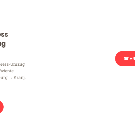
Sie haben Fragen zu Ihrem
Beratung bezüglich Ihres
Rufen Sie uns gerne an, un
ess
Ihnen kostenlos weiterzuh
ug
☎ +4
xpress-Umzug
fiziente
Stattdessen eine u
burg → Kranj.