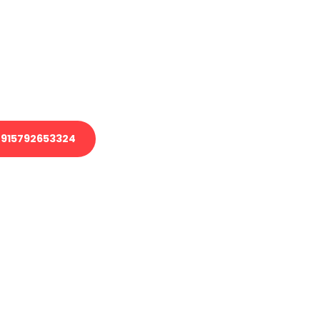
 Transport oder benötigen eine
 Umzug?
ser Team aus Experten freut sich,
elfen!
915792653324
nverbindliche Anfrage senden