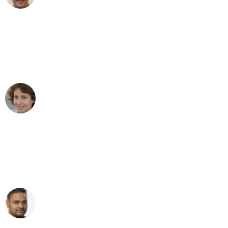
"Besser hätte ich mir den Umzug von
Duisburg nach Wien nicht vorstellen
können - DANKE!"
Maria W
Umzug von Duisburg nach Wien
"Mein Klavier kam in unter 24 Stunden
ohne einen Kratzer an - ein
erstklassiger Service!"
Ümit Y.
Klaviertransport in Duisburg