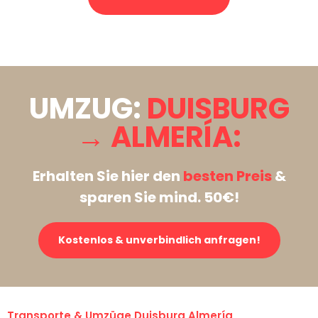
Stattdessen eine unverbindliche Anfrage senden
UMZUG:
DUISBURG
→ ALMERÍA:
Erhalten Sie hier den
besten Preis
&
sparen Sie mind. 50€!
Kostenlos & unverbindlich anfragen!
Transporte & Umzüge Duisburg Almería