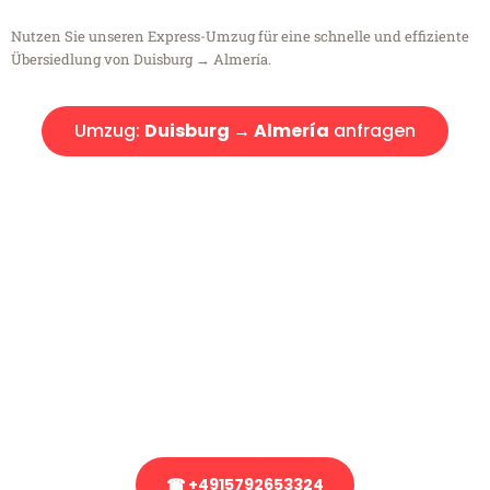
Nutzen Sie unseren Express-Umzug für eine schnelle und effiziente
Übersiedlung von Duisburg → Almería.
Umzug:
Duisburg → Almería
anfragen
Kostenlose Beratung!
Sie haben Fragen?
Sie haben Fragen zu Ihrem Transport oder benötigen eine Beratung
bezüglich Ihres Umzug?
Rufen Sie uns gerne an, unser Team aus Experten freut sich, Ihnen
kostenlos weiterzuhelfen!
☎ +4915792653324