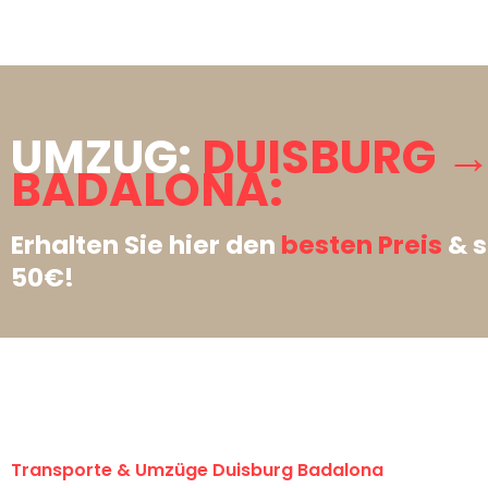
UMZUG:
DUISBURG 
BADALONA:
Erhalten Sie hier den
besten Preis
& s
50€!
Transporte & Umzüge Duisburg Badalona