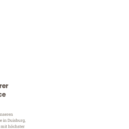
rer
Kostenlose Beratung!
ce
Sie 
Frag
unseren
 in Duisburg,
 mit höchster