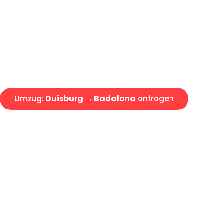
Express-Abwicklung in unter 2
Über 15 Jahre Erfahrung mit 
Angebot erhalten in unter 30 
Umzug:
Duisburg → Badalona
anfragen
Alle Umzugsanfragen sind zu 100% kostenlos & unverbind