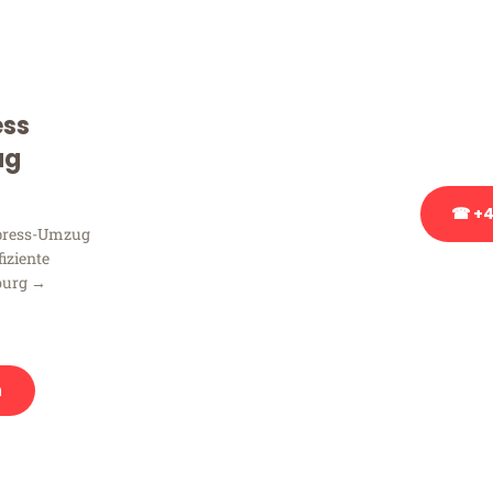
Sie haben Fragen zu Ihrem
Beratung bezüglich Ihres
Rufen Sie uns gerne an, un
ess
Ihnen kostenlos weiterzuh
ug
☎ +4
xpress-Umzug
fiziente
Stattdessen eine u
burg →
n