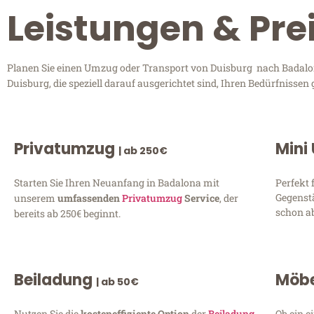
Leistungen & Pre
Planen Sie einen Umzug oder Transport von Duisburg nach Badalona
Duisburg, die speziell darauf ausgerichtet sind, Ihren Bedürfnisse
Privatumzug
Mini
| ab 250€
Starten Sie Ihren Neuanfang in Badalona mit
Perfekt 
Gegenst
unserem
umfassenden
Privatumzug
Service
, der
schon ab
bereits ab 250€ beginnt.
Beiladung
Möbe
| ab 50€
Nutzen Sie die
kosteneffiziente Option
der
Beiladung
Ob ein e