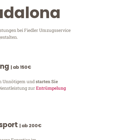
Badalona
istungen bei Fiedler Umzugsservice
estalten.
ung
| ab 150€
von Unnötigem und
starten Sie
Dienstleistung zur
Entrümpelung
nsport
| ab 200€
nsere Expertise im