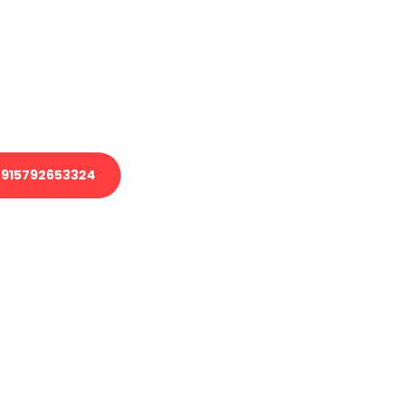
 Transport oder benötigen eine
 Umzug?
ser Team aus Experten freut sich,
elfen!
915792653324
nverbindliche Anfrage senden