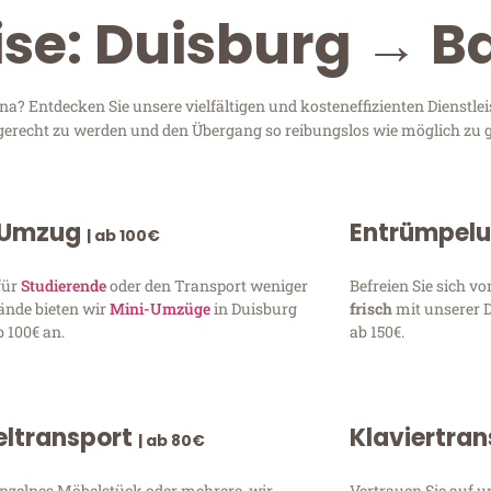
ise: Duisburg → 
? Entdecken Sie unsere vielfältigen und kosteneffizienten Dienstle
n gerecht zu werden und den Übergang so reibungslos wie möglich zu g
 Umzug
Entrümpel
| ab 100€
für
Studierende
oder den Transport weniger
Befreien Sie sich 
ände bieten wir
Mini-Umzüge
in Duisburg
frisch
mit unserer 
 100€ an.
ab 150€.
ltransport
Klaviertra
| ab 80€
inzelnes Möbelstück oder mehrere, wir
Vertrauen Sie auf u