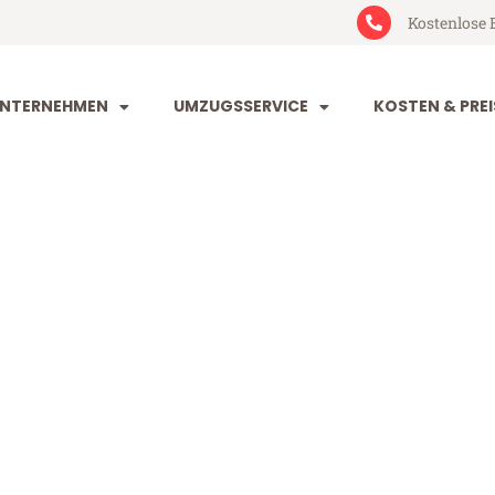
Kostenlose 
NTERNEHMEN
UMZUGSSERVICE
KOSTEN & PREI
rg Badalona
dalona (ab 199€)