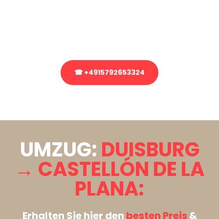
Sie haben Fragen zu Ihrem Transport oder benötigen eine Beratung
bezüglich Ihres Umzug?
Rufen Sie uns gerne an, unser Team aus Experten freut sich, Ihnen
kostenlos weiterzuhelfen!
☎ +4915792653324
Stattdessen eine unverbindliche Anfrage senden
UMZUG:
DUISBURG
→ CASTELLÓN DE LA
PLANA:
Erhalten Sie hier den
besten Preis
&