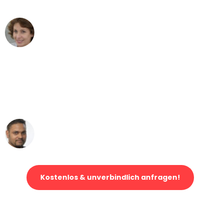
können - DANKE!"
Maria W
Umzug von Duisburg nach Wien
"Mein Klavier kam in unter 24 Stunden
ohne einen Kratzer an - ein
erstklassiger Service!"
Ümit Y.
Klaviertransport in Duisburg
Kostenlos & unverbindlich anfragen!
Jetzt anfragen und der nächste glückliche Kunde werden. Alle
Umzugsanfragen sind zu
100% kostenlos & unverbindlich!