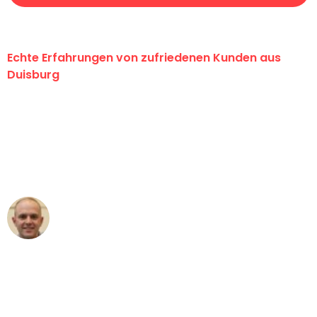
Echte Erfahrungen von zufriedenen Kunden aus
Duisburg
"Erste Klasse! Ein großes Dankeschön
an das gesamte Team von Fiedler
Umzugsservice für ihren
außergewöhnlichen Service!"
Frederik F.
Umzug in Duisburg
"Besser hätte ich mir den Umzug von
Duisburg nach Wien nicht vorstellen