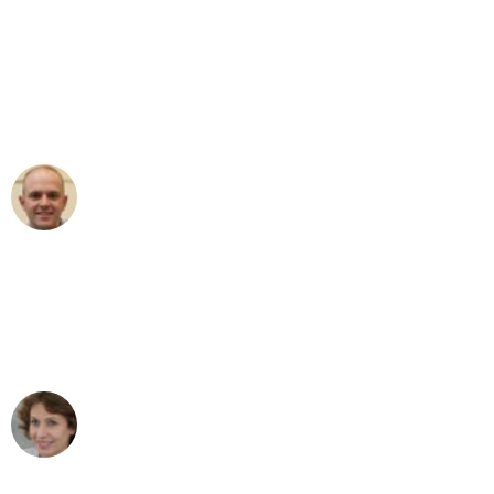
"Erste Klasse! Ein großes Dankeschön
an das gesamte Team von Fiedler
Umzugsservice für ihren
außergewöhnlichen Service!"
Frederik F.
Umzug in Duisburg
"Besser hätte ich mir den Umzug von
Duisburg nach Wien nicht vorstellen
können - DANKE!"
Maria W
Umzug von Duisburg nach Wien