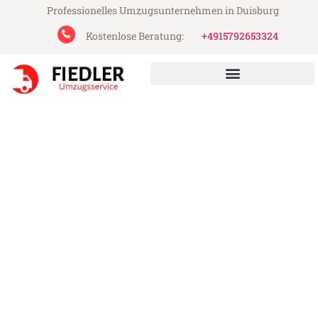
Professionelles Umzugsunternehmen in Duisburg
Kostenlose Beratung:
+4915792653324
Fiedler Umzugsservice aus Duisburg
Umzug Duisburg Leganés
Günstiger Umzug Duisburg Leganés (ab
199€)
Express-Abwicklung in unter 24 Stunden!
Über 15 Jahre Erfahrung mit Umzügen!
Angebot erhalten in unter 30 Minuten!