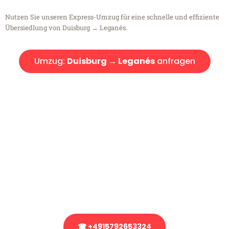
Nutzen Sie unseren Express-Umzug für eine schnelle und effiziente
Übersiedlung von Duisburg → Leganés.
Umzug:
Duisburg → Leganés
anfragen
Kostenlose Beratung!
Sie haben Fragen?
Sie haben Fragen zu Ihrem Transport oder benötigen eine Beratung
bezüglich Ihres Umzug?
Rufen Sie uns gerne an, unser Team aus Experten freut sich, Ihnen
kostenlos weiterzuhelfen!
☎ +4915792653324