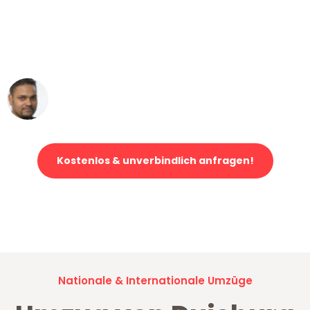
"Mein Klavier kam in unter 24 Stunden
ohne einen Kratzer an - ein
erstklassiger Service!"
Ümit Y.
Klaviertransport in Duisburg
Kostenlos & unverbindlich anfragen!
Jetzt anfragen und der nächste glückliche Kunde werden. Alle
Umzugsanfragen sind zu
100% kostenlos & unverbindlich!
Nationale & Internationale Umzüge