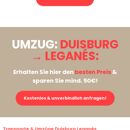
Stattdessen eine unverbindliche Anfrage senden
UMZUG:
DUISBURG
→ LEGANÉS:
Erhalten Sie hier den
besten Preis
&
sparen Sie mind. 50€!
Kostenlos & unverbindlich anfragen!
Transporte & Umzüge Duisburg Leganés