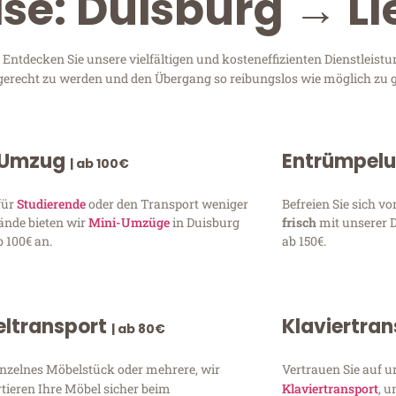
ise: Duisburg → Ll
ntdecken Sie unsere vielfältigen und kosteneffizienten Dienstleist
n gerecht zu werden und den Übergang so reibungslos wie möglich zu g
 Umzug
Entrümpel
| ab 100€
für
Studierende
oder den Transport weniger
Befreien Sie sich 
ände bieten wir
Mini-Umzüge
in Duisburg
frisch
mit unserer 
 100€ an.
ab 150€.
ltransport
Klaviertra
| ab 80€
inzelnes Möbelstück oder mehrere, wir
Vertrauen Sie auf u
tieren Ihre Möbel sicher beim
Klaviertransport
, 