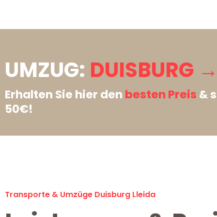
UMZUG:
DUISBURG → 
Erhalten Sie hier den
besten Preis
& s
50€!
Transporte & Umzüge Duisburg Lleida