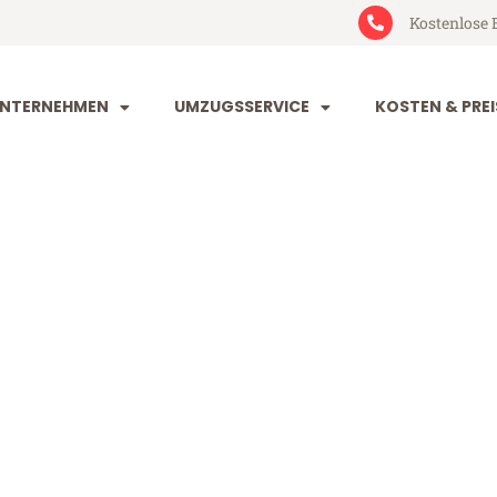
Kostenlose 
NTERNEHMEN
UMZUGSSERVICE
KOSTEN & PREI
g Lleida
ida (ab 199€)