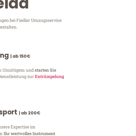
eida
ungen bei Fiedler Umzugsservice
estalten.
ung
| ab 150€
von Unnötigem und
starten Sie
Dienstleistung zur
Entrümpelung
nsport
| ab 200€
nsere Expertise im
um
Ihr wertvolles Instrument