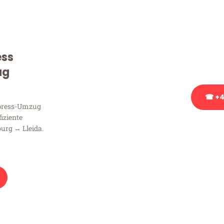
Sie haben Fragen zu Ihrem
Beratung bezüglich Ihres
Rufen Sie uns gerne an, un
ess
Ihnen kostenlos weiterzuh
ug
☎ +4
xpress-Umzug
fiziente
Stattdessen eine u
urg → Lleida.