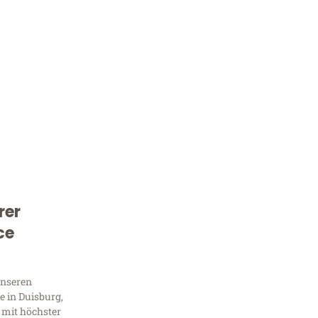
rer
Kostenlose Beratung!
ce
Sie 
Frag
unseren
 in Duisburg,
 mit höchster