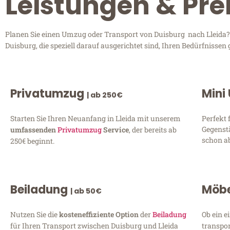
Leistungen & Pre
Planen Sie einen Umzug oder Transport von Duisburg nach Lleida? E
Duisburg, die speziell darauf ausgerichtet sind, Ihren Bedürfnisse
Privatumzug
Mini
| ab 250€
Starten Sie Ihren Neuanfang in Lleida mit unserem
Perfekt 
Gegenst
umfassenden
Privatumzug
Service
, der bereits ab
schon ab
250€ beginnt.
Beiladung
Möbe
| ab 50€
Nutzen Sie die
kosteneffiziente Option
der
Beiladung
Ob ein e
für Ihren Transport zwischen Duisburg und Lleida
transpor