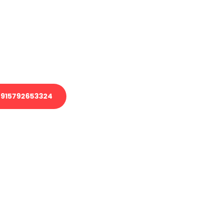
 Transport oder benötigen eine
 Umzug?
ser Team aus Experten freut sich,
elfen!
915792653324
nverbindliche Anfrage senden