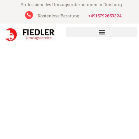
Professionelles Umzugsunternehmen in Duisburg
Kostenlose Beratung:
+4915792653324
Fiedler Umzugsservice aus Duisburg
Umzug Duisburg Oviedo
Günstiger Umzug Duisburg Oviedo (ab
199€)
Express-Abwicklung in unter 24 Stunden!
Über 15 Jahre Erfahrung mit Umzügen!
Angebot erhalten in unter 30 Minuten!