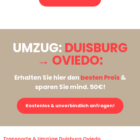
Stattdessen eine unverbindliche Anfrage senden
UMZUG:
DUISBURG
→ OVIEDO:
Erhalten Sie hier den
besten Preis
&
sparen Sie mind. 50€!
Kostenlos & unverbindlich anfragen!
Transporte & Umzüge Duisburg Oviedo