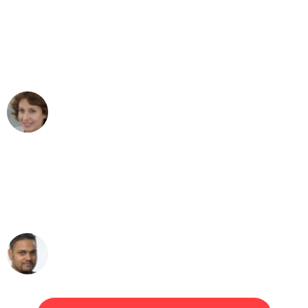
"Besser hätte ich mir den Umzug von
Duisburg nach Wien nicht vorstellen
können - DANKE!"
Maria W
Umzug von Duisburg nach Wien
"Mein Klavier kam in unter 24 Stunden
ohne einen Kratzer an - ein
erstklassiger Service!"
Ümit Y.
Klaviertransport in Duisburg