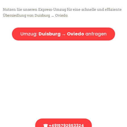
Nutzen Sie unseren Express-Umzug für eine schnelle und effiziente
Übersiedlung von Duisburg → Oviedo.
Umzug:
Duisburg → Oviedo
anfragen
Kostenlose Beratung!
Sie haben Fragen?
Sie haben Fragen zu Ihrem Transport oder benötigen eine Beratung
bezüglich Ihres Umzug?
Rufen Sie uns gerne an, unser Team aus Experten freut sich, Ihnen
kostenlos weiterzuhelfen!
☎ +4915792653324