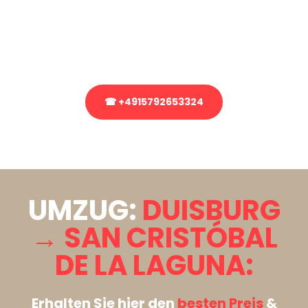
Sie haben Fragen zu Ihrem Transport oder benötigen eine Beratung
bezüglich Ihres Umzug?
Rufen Sie uns gerne an, unser Team aus Experten freut sich, Ihnen
kostenlos weiterzuhelfen!
☎ +4915792653324
Stattdessen eine unverbindliche Anfrage senden
UMZUG:
DUISBURG
→ SAN CRISTÓBAL
DE LA LAGUNA:
Erhalten Sie hier den
besten Preis
&