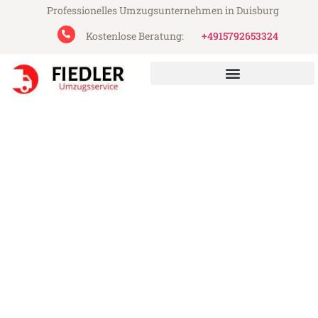
Professionelles Umzugsunternehmen in Duisburg
Kostenlose Beratung:
+4915792653324
Fiedler Umzugsservice aus Duisburg
Umzug Duisburg San
Cristóbal de la Laguna
Günstiger Umzug Duisburg San Cristóbal
de la Laguna (ab 199€)
Express-Abwicklung in unter 24 Stunden!
Über 15 Jahre Erfahrung mit Umzügen!