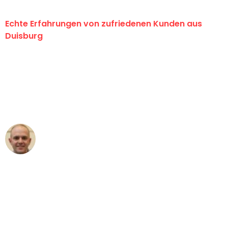
Echte Erfahrungen von zufriedenen Kunden aus
Duisburg
"Erste Klasse! Ein großes Dankeschön
an das gesamte Team von Fiedler
Umzugsservice für ihren
außergewöhnlichen Service!"
Frederik F.
Umzug in Duisburg
"Besser hätte ich mir den Umzug von
Duisburg nach Wien nicht vorstellen
können - DANKE!"