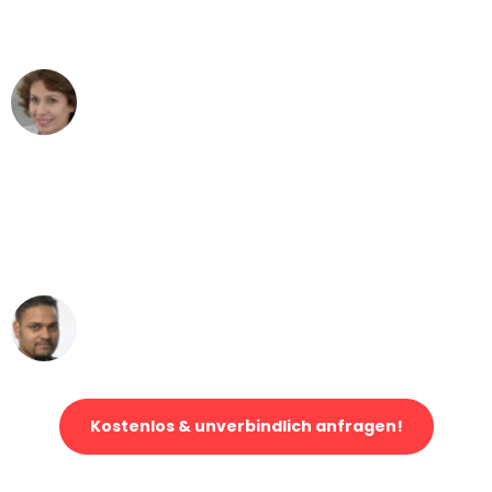
können - DANKE!"
Maria W
Umzug von Duisburg nach Wien
"Mein Klavier kam in unter 24 Stunden
ohne einen Kratzer an - ein
erstklassiger Service!"
Ümit Y.
Klaviertransport in Duisburg
Kostenlos & unverbindlich anfragen!
Jetzt anfragen und der nächste glückliche Kunde werden. Alle