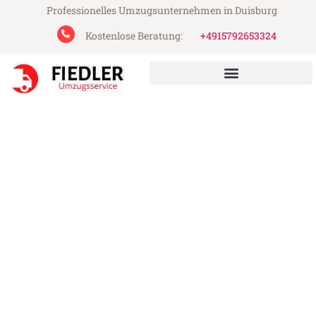
Professionelles Umzugsunternehmen in Duisburg
Kostenlose Beratung:
+4915792653324
Fiedler Umzugsservice aus Duisburg
Umzug Duisburg Erzincan
Günstiger Umzug Duisburg Erzincan (ab
199€)
Express-Abwicklung in unter 24 Stunden!
Über 15 Jahre Erfahrung mit Umzügen!
Angebot erhalten in unter 30 Minuten!