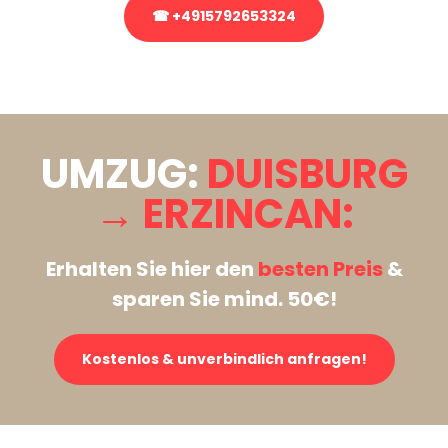
☎ +4915792653324
Stattdessen eine unverbindliche Anfrage senden
UMZUG:
DUISBURG
→ ERZINCAN:
Erhalten Sie hier den
besten Preis
&
sparen Sie mind. 50€!
Kostenlos & unverbindlich anfragen!