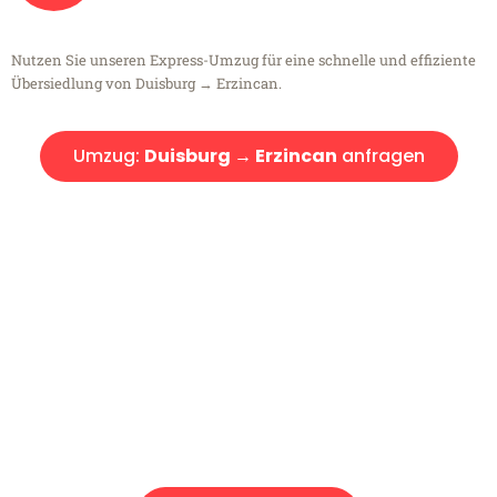
Nutzen Sie unseren Express-Umzug für eine schnelle und effiziente
Übersiedlung von Duisburg → Erzincan.
Umzug:
Duisburg → Erzincan
anfragen
Kostenlose Beratung!
Sie haben Fragen?
Sie haben Fragen zu Ihrem Transport oder benötigen eine Beratung
bezüglich Ihres Umzug?
Rufen Sie uns gerne an, unser Team aus Experten freut sich, Ihnen
kostenlos weiterzuhelfen!