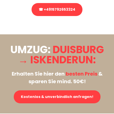
☎ +4915792653324
Stattdessen eine unverbindliche Anfrage senden
UMZUG:
DUISBURG
→ ISKENDERUN:
Erhalten Sie hier den
besten Preis
&
sparen Sie mind. 50€!
Kostenlos & unverbindlich anfragen!