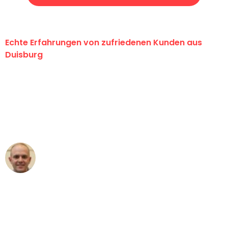
Echte Erfahrungen von zufriedenen Kunden aus
Duisburg
"Erste Klasse! Ein großes Dankeschön
an das gesamte Team von Fiedler
Umzugsservice für ihren
außergewöhnlichen Service!"
Frederik F.
Umzug in Duisburg
"Besser hätte ich mir den Umzug von
Duisburg nach Wien nicht vorstellen