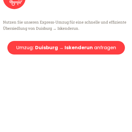
Nutzen Sie unseren Express-Umzug für eine schnelle und effiziente
Übersiedlung von Duisburg → Iskenderun.
Umzug:
Duisburg → Iskenderun
anfragen
Kostenlose Beratung!
Sie haben Fragen?
Sie haben Fragen zu Ihrem Transport oder benötigen eine Beratung
bezüglich Ihres Umzug?
Rufen Sie uns gerne an, unser Team aus Experten freut sich, Ihnen
kostenlos weiterzuhelfen!