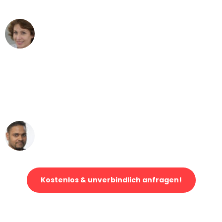
können - DANKE!"
Maria W
Umzug von Duisburg nach Wien
"Mein Klavier kam in unter 24 Stunden
ohne einen Kratzer an - ein
erstklassiger Service!"
Ümit Y.
Klaviertransport in Duisburg
Kostenlos & unverbindlich anfragen!
Jetzt anfragen und der nächste glückliche Kunde werden. Alle
Umzugsanfragen sind zu
100% kostenlos & unverbindlich!