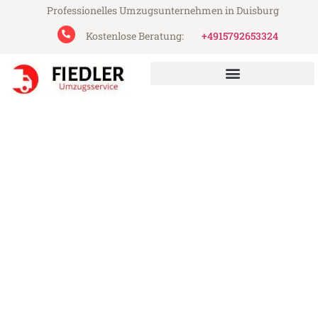
Professionelles Umzugsunternehmen in Duisburg
Kostenlose Beratung:
+4915792653324
Fiedler Umzugsservice aus Duisburg
Umzug Duisburg Iskenderun
Günstiger Umzug Duisburg Iskenderun (ab
199€)
Express-Abwicklung in unter 24 Stunden!
Über 15 Jahre Erfahrung mit Umzügen!
Angebot erhalten in unter 30 Minuten!