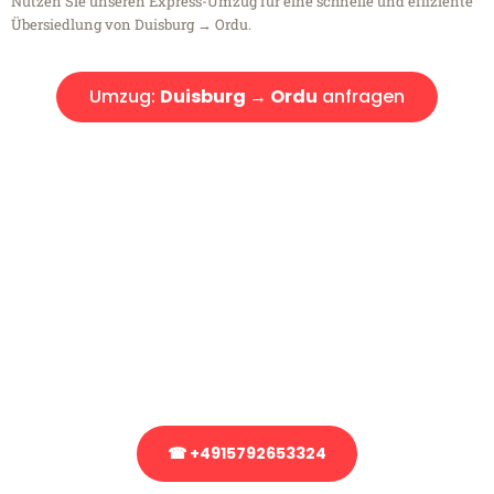
Nutzen Sie unseren Express-Umzug für eine schnelle und effiziente
Übersiedlung von Duisburg → Ordu.
Umzug:
Duisburg → Ordu
anfragen
Kostenlose Beratung!
Sie haben Fragen?
Sie haben Fragen zu Ihrem Transport oder benötigen eine Beratung
bezüglich Ihres Umzug?
Rufen Sie uns gerne an, unser Team aus Experten freut sich, Ihnen
kostenlos weiterzuhelfen!
☎ +4915792653324