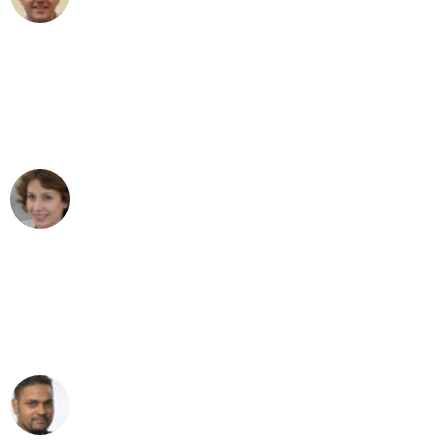
Umzug in Duisburg
"Besser hätte ich mir den Umzug von
Duisburg nach Wien nicht vorstellen
können - DANKE!"
Maria W
Umzug von Duisburg nach Wien
"Mein Klavier kam in unter 24 Stunden
ohne einen Kratzer an - ein
erstklassiger Service!"
Ümit Y.
Klaviertransport in Duisburg